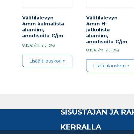
Välitilalevyn
Välitilalevyn
4mm kulmalista
4mm H-
alumiini,
jatkolista
anodisoitu €/jm
alumiini,
anodisoitu €/jm
8.15€ /m
(alv. 0%)
8.15€ /m
(alv. 0%)
Lisää tilauskoriin
Lisää tilauskoriin
SISUSTAJAN JA R
KERRALLA