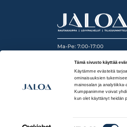
Ma-Pe: 7:00-17:00
La: 8:30-14:00
Su: Suljettu
Tämä sivusto käyttää eväs
Käytämme evästeitä tarjoa
ominaisuuksien tukemisee
mainosalan ja analytiikka-
Kumppanimme voivat yhdistää 
kun olet käyttänyt heidän 
Suostumuksen