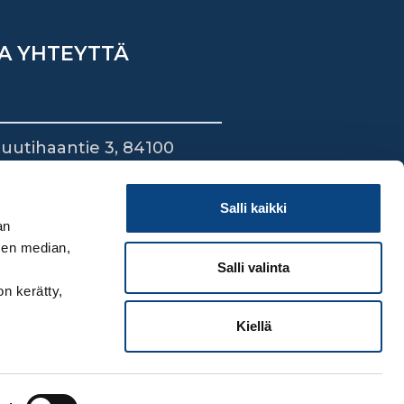
A YHTEYTTÄ
uutihaantie 3, 84100
ieska
44 745 1700
Salli kaikki
an
sen median,
Salli valinta
on kerätty,
Kiellä