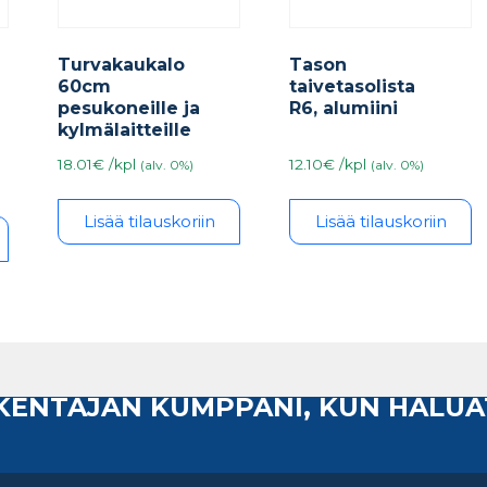
Turvakaukalo
Tason
60cm
taivetasolista
pesukoneille ja
R6, alumiini
kylmälaitteille
18.01€ /kpl
12.10€ /kpl
(alv. 0%)
(alv. 0%)
Lisää tilauskoriin
Lisää tilauskoriin
AKENTAJAN KUMPPANI, KUN HALUA