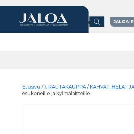
Products search
JALOA-
Päävalikko
Etusivu
/
1. RAUTAKAUPPA
/
KAHVAT, HELAT J
esukoneille ja kylmälaitteille