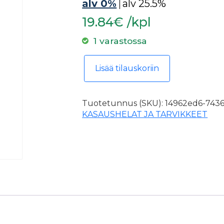
alv 0%
|
alv 25.5%
19.84€ /kpl
1 varastossa
Turvakaukalo 45cm pesukoneille ja 
Lisää tilauskoriin
Tuotetunnus (SKU):
14962ed6-7436
KASAUSHELAT JA TARVIKKEET