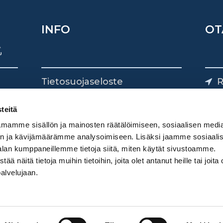
INFO
OT
Tietosuojaseloste
R
Yhteystiedot
Yliv
0
teitä
mamme sisällön ja mainosten räätälöimiseen, sosiaalisen medi
n ja kävijämäärämme analysoimiseen. Lisäksi jaamme sosiaali
alan kumppaneillemme tietoja siitä, miten käytät sivustoamme.
näitä tietoja muihin tietoihin, joita olet antanut heille tai joita 
palvelujaan.