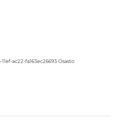
kylmälaitteille määrä
-11ef-ac22-fa163ec26693
Osasto: