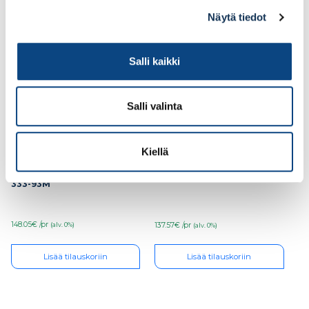
Näytä tiedot
Ale!
Ale!
Salli kaikki
Salli valinta
Kiellä
Turvajalkine Sievi
Turvajalkine Sievi Al hit
Racer free TR roller
weld XL+ S3 koko 41,
S1P koko 42, 44-52363-
48-52477-393-71M
333-93M
148.05€ /pr
137.57€ /pr
(alv. 0%)
(alv. 0%)
Lisää tilauskoriin
Lisää tilauskoriin