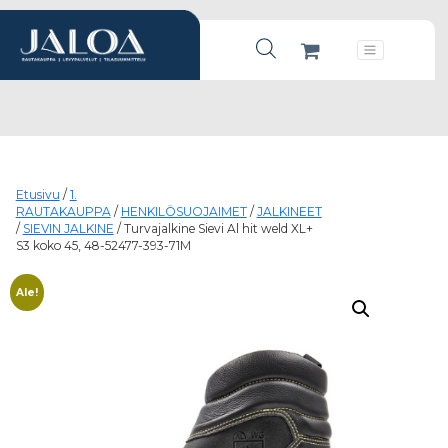
Products search
Päävalikko
Etusivu
/
1.
RAUTAKAUPPA
/
HENKILÖSUOJAIMET
/
JALKINEET
/
SIEVIN JALKINE
/ Turvajalkine Sievi Al hit weld XL+
S3 koko 45, 48-52477-393-71M
Ale!