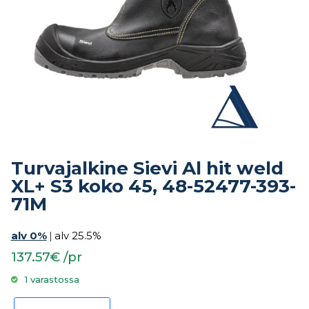
Turvajalkine Sievi Al hit weld
XL+ S3 koko 45, 48-52477-393-
71M
alv 0%
|
alv 25.5%
137.57€ /pr
1 varastossa
Turvajalkine Sievi Al hit weld XL+ S3 koko 45, 48-52477-393-71M määrä