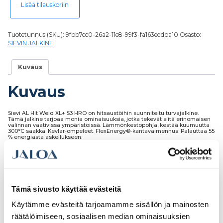
Lisää tilauskoriin
Tuotetunnus (SKU):
9fbb7cc0-26a2-11e8-99f3-fa163eddba10
Osasto:
SIEVIN JALKINE
Kuvaus
Kuvaus
Sievi AL Hit Weld XL+ S3 HRO on hitsaustöihin suunniteltu turvajalkine.
Tämä jalkine tarjoaa monia ominaisuuksia, jotka tekevät siitä erinomaisen
valinnan vaativissa ympäristöissä. Lämmönkestopohja, kestää kuumuutta
300°C saakka. Kevlar-ompeleet. FlexEnergy®-kantavaimennus: Palauttaa 55
% energiasta askellukseen.
EN ISO 20349-2:2017 -standardin mukainen. Suojaavat hitsaustyössä
esiintyviltä lämpöriskeiltä ja sulametalliroiskeilta. Sisäsyrjällä tarrakiinnitys,
lisää käyttömukavuutta.
Tämä sivusto käyttää evästeitä
Käytämme evästeitä tarjoamamme sisällön ja mainosten
Tutustu myös
räätälöimiseen, sosiaalisen median ominaisuuksien