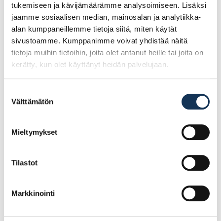
tukemiseen ja kävijämäärämme analysoimiseen. Lisäksi
jaamme sosiaalisen median, mainosalan ja analytiikka-
alan kumppaneillemme tietoja siitä, miten käytät
Ale!
Ale!
sivustoamme. Kumppanimme voivat yhdistää näitä
tietoja muihin tietoihin, joita olet antanut heille tai joita on
kerätty, kun olet käyttänyt heidän palvelujaan.
Suostumuksen
Välttämätön
valinta
Mieltymykset
Turvajalkine Sievi
Turvajalkine Sievi Al hit
Viper 2+ S3 koko 40,
weld XL+ S3 koko 42,
43-52137-313-92M
48-52477-393-71M
Tilastot
107.25€ /pr
137.57€ /pr
(alv. 0%)
(alv. 0%)
Markkinointi
Lisää tilauskoriin
Lisää tilauskoriin