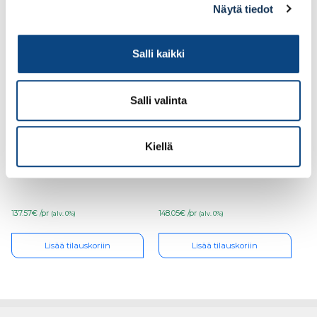
Ale!
Ale!
Näytä tiedot
Salli kaikki
Salli valinta
Kiellä
Turvajalkine Sievi Al hit
Turvajalkine Sievi
weld XL+ S3 koko 40,
Racer free TR roller
48-52477-393-71M
S1P koko 46, 44-52363-
322-93M
137.57€ /pr
148.05€ /pr
(alv. 0%)
(alv. 0%)
Lisää tilauskoriin
Lisää tilauskoriin