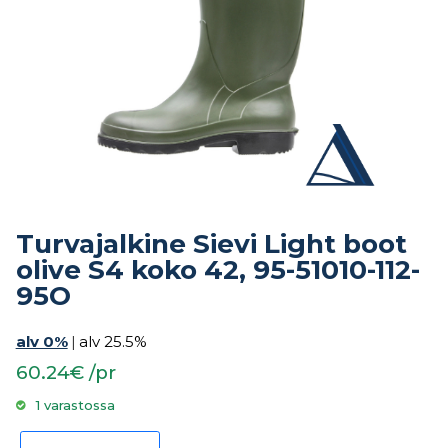
Turvajalkine Sievi Light boot
olive S4 koko 42, 95-51010-112-
95O
alv 0%
|
alv 25.5%
60.24€ /pr
1 varastossa
Turvajalkine Sievi Light boot olive S4 koko 42, 95-51010-112-95O määrä