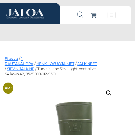
Products search
Päävalikko
Etusivu
/
1.
RAUTAKAUPPA
/
HENKILÖSUOJAIMET
/
JALKINEET
/
SIEVIN JALKINE
/ Turvajalkine Sievi Light boot olive
S4 koko 42, 95-51010-112-95O
Ale!