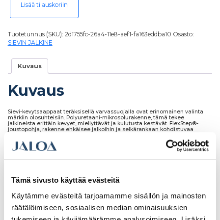
Lisää tilauskoriin
Tuotetunnus (SKU):
2d1755fc-26a4-11e8-aef1-fa163eddba10
Osasto:
SIEVIN JALKINE
Kuvaus
Kuvaus
Sievi-kevytsaappaat teräksisellä varvassuojalla ovat erinomainen valinta
märkiin olosuhteisiin. Polyuretaani-mikrosolurakenne, tämä tekee
jalkineista erittäin kevyet, miellyttävät ja kulutusta kestävät. FlexStep®-
joustopohja, rakenne ehkäisee jalkoihin ja selkärankaan kohdistuvaa
rasitusta ja vaimentaa iskuja, kestää öljyä ja useita kemikaaleja.
Antistaattinen ja ESD-hyväksytty.
Tämä sivusto käyttää evästeitä
Tutustu myös
Käytämme evästeitä tarjoamamme sisällön ja mainosten
räätälöimiseen, sosiaalisen median ominaisuuksien
tukemiseen ja kävijämäärämme analysoimiseen. Lisäksi