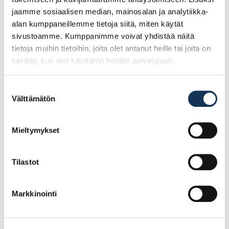
jaamme sosiaalisen median, mainosalan ja analytiikka-
alan kumppaneillemme tietoja siitä, miten käytät
Ale!
Ale!
sivustoamme. Kumppanimme voivat yhdistää näitä
tietoja muihin tietoihin, joita olet antanut heille tai joita on
kerätty, kun olet käyttänyt heidän palvelujaan.
Suostumuksen
Välttämätön
valinta
Turvajalkine Sievi
Turvajalkine Sievi Al hit
Mieltymykset
Racer free TR roller
weld XL+ S3 koko 41,
S1P koko 40, 44-52363-
48-52477-393-71M
322-93M
Tilastot
148.05€ /pr
137.57€ /pr
(alv. 0%)
(alv. 0%)
Markkinointi
Lisää tilauskoriin
Lisää tilauskoriin