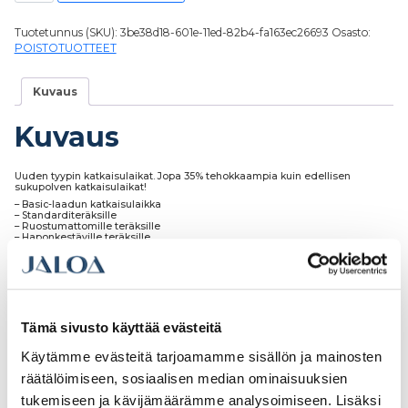
Tuotetunnus (SKU):
3be38d18-601e-11ed-82b4-fa163ec26693
Osasto:
POISTOTUOTTEET
Kuvaus
Kuvaus
Uuden tyypin katkaisulaikat. Jopa 35% tehokkaampia kuin edellisen
sukupolven katkaisulaikat!
– Basic-laadun katkaisulaikka
– Standarditeräksille
– Ruostumattomille teräksille
– Haponkestäville teräksille
– Rauta-, rikki- ja kloorivapaita
Tämä sivusto käyttää evästeitä
Tutustu myös
Käytämme evästeitä tarjoamamme sisällön ja mainosten
räätälöimiseen, sosiaalisen median ominaisuuksien
tukemiseen ja kävijämäärämme analysoimiseen. Lisäksi