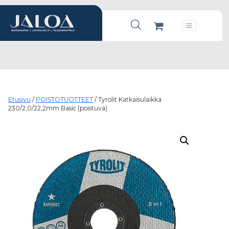
Products search
Päävalikko
Etusivu
/
POISTOTUOTTEET
/ Tyrolit Katkaisulaikka
230/2,0/22,2mm Basic (poistuva)