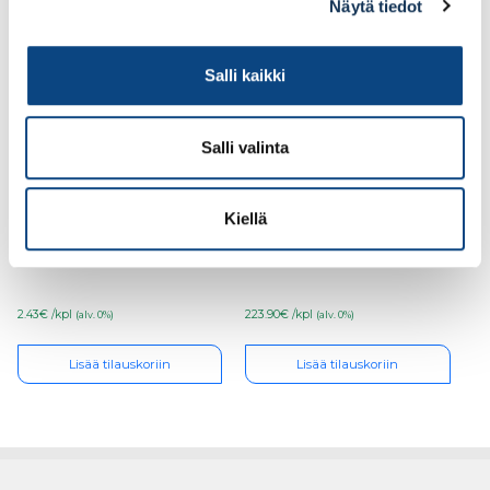
Näytä tiedot
Salli kaikki
Salli valinta
Tyrolit Hiomalaikka
LPC Marine Lagoon
Kiellä
125×6,0x22,23 Standard
suihkutaiteovi 80×200
(poistuva)
MALLIPOISTO
2.43€ /kpl
223.90€ /kpl
(alv. 0%)
(alv. 0%)
Lisää tilauskoriin
Lisää tilauskoriin