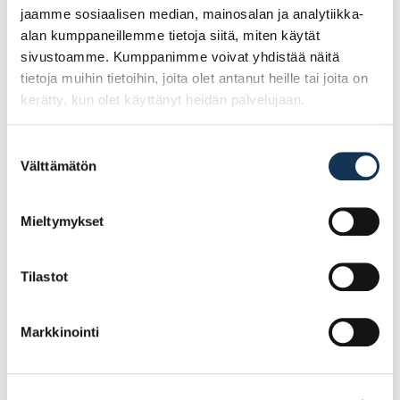
jaamme sosiaalisen median, mainosalan ja analytiikka-
alan kumppaneillemme tietoja siitä, miten käytät
sivustoamme. Kumppanimme voivat yhdistää näitä
tietoja muihin tietoihin, joita olet antanut heille tai joita on
kerätty, kun olet käyttänyt heidän palvelujaan.
Suostumuksen
Välttämätön
valinta
Turvajalkine Giasco
Turvajalkine Giasco
Stelvio S3, koko 42
Stelvio S3, koko 43
Mieltymykset
(POISTUVA)
(POISTUVA)
Tilastot
175.82€ /pg
175.82€ /pg
(alv. 0%)
(alv. 0%)
Markkinointi
Lisää tilauskoriin
Lisää tilauskoriin