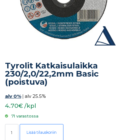
Tyrolit Katkaisulaikka
230/2,0/22,2mm Basic
(poistuva)
alv 0%
|
alv 25.5%
4.70€ /kpl
71 varastossa
Tyrolit Katkaisulaikka 230/2,0/22,2mm Basic (poistuva) määrä
Lisää tilauskoriin