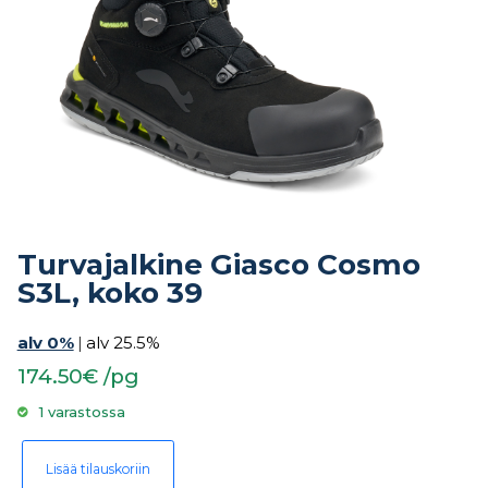
Turvajalkine Giasco Cosmo
S3L, koko 39
alv 0%
|
alv 25.5%
174.50€ /pg
1 varastossa
Turvajalkine Giasco Cosmo S3L, koko 39 määrä
Lisää tilauskoriin