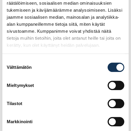
räätälöimiseen, sosiaalisen median ominaisuuksien
Tutustu myös
tukemiseen ja kävijämäärämme analysoimiseen. Lisäksi
jaamme sosiaalisen median, mainosalan ja analytiikka-
alan kumppaneillemme tietoja siitä, miten käytät
sivustoamme. Kumppanimme voivat yhdistää näitä
tietoja muihin tietoihin, joita olet antanut heille tai joita on
kerätty, kun olet käyttänyt heidän palvelujaan.
Suostumuksen
Välttämätön
valinta
Mieltymykset
Turvajalkine Giasco
Turvajalkine Giasco
Fox S3 ortopedinen
Tiger S3 ortopedinen
keinupohjajalkine,
keinupohjajalkine,
Tilastot
koko 40 (POISTUVA)
koko 42
Markkinointi
130.68€ /pg
138.65€ /pg
(alv. 0%)
(alv. 0%)