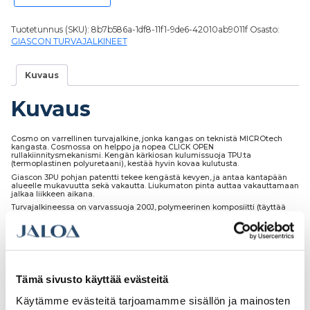
Tuotetunnus (SKU):
8b7b586a-1df8-11f1-9de6-42010ab9011f
Osasto:
GIASCON TURVAJALKINEET
Kuvaus
Kuvaus
Cosmo on varrellinen turvajalkine, jonka kangas on teknistä MICROtech
kangasta. Cosmossa on helppo ja nopea CLICK OPEN
rullakiinnitysmekanismi. Kengän kärkiosan kulumissuoja TPU:ta
(termoplastinen polyuretaani), kestää hyvin kovaa kulutusta.
Giascon 3PU pohjan patentti tekee kengästä kevyen, ja antaa kantapään
alueelle mukavuutta sekä vakautta. Liukumaton pinta auttaa vakauttamaan
jalkaa liikkeen aikana.
Turvajalkineessa on varvassuoja 200J, polymeerinen komposiitti (täyttää
vaatimukset EN 22568) sekä naulaanastumissuoja, joustava
komposiittikangas (täyttää vaatimukset EN 22568). Pohja 3CLOUD
kolmikerroksinen, antistaattinen polyuretaanipohja, joka kestää hyvin
hydrolyysia (ISO 5423:92), hiilivetyjä ja hankausta, vaimentaa iskuja ja on
erittäin pitävä.
Tämä sivusto käyttää evästeitä
Käytämme evästeitä tarjoamamme sisällön ja mainosten