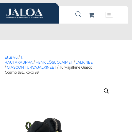
Products search
Päävalikko
Etusivu
/
1.
RAUTAKAUPPA
/
HENKILÖSUOJAIMET
/
JALKINEET
/
GIASCON TURVAJALKINEET
/ Turvajalkine Giasco
Cosmo S3L, koko 39