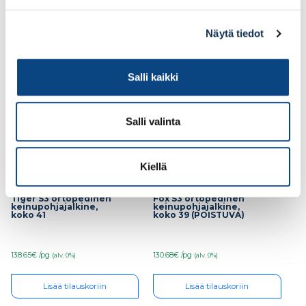
Lisää tilauskoriin
Lisää tilauskoriin
Näytä tiedot
Salli kaikki
Salli valinta
Kiellä
Turvajalkine Giasco
Turvajalkine Giasco
Tiger S3 ortopedinen
Fox S3 ortopedinen
keinupohjajalkine,
keinupohjajalkine,
koko 41
koko 39 (POISTUVA)
138.65€ /pg
130.68€ /pg
(alv. 0%)
(alv. 0%)
Lisää tilauskoriin
Lisää tilauskoriin