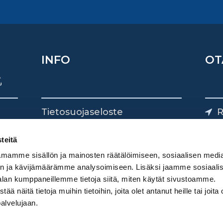
INFO
OT
Tietosuojaseloste
R
Yhteystiedot
Yliv
0
teitä
mamme sisällön ja mainosten räätälöimiseen, sosiaalisen medi
n ja kävijämäärämme analysoimiseen. Lisäksi jaamme sosiaali
alan kumppaneillemme tietoja siitä, miten käytät sivustoamme.
näitä tietoja muihin tietoihin, joita olet antanut heille tai joita 
palvelujaan.