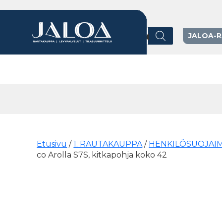
Products search
JALOA-
Päävalikko
Etusivu
/
1. RAUTAKAUPPA
/
HENKILÖSUOJAI
co Arolla S7S, kitkapohja koko 42