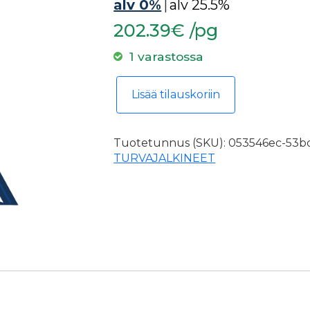
alv 0%
|
alv 25.5%
202.39€ /pg
1 varastossa
Turvajalkine Giasco Arolla S7S, kit
Lisää tilauskoriin
Tuotetunnus (SKU):
053546ec-53bd
TURVAJALKINEET