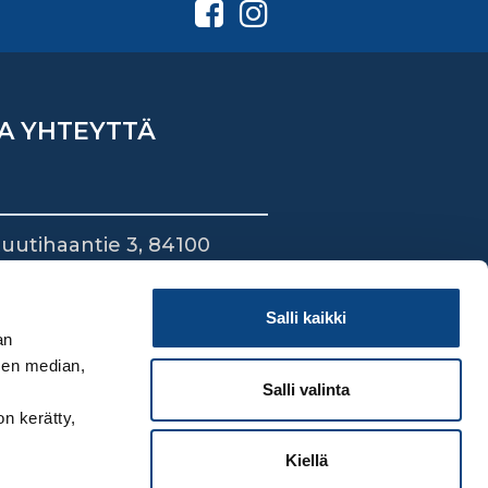
A YHTEYTTÄ
uutihaantie 3, 84100
ieska
44 745 1700
Salli kaikki
an
sen median,
Salli valinta
on kerätty,
Kiellä