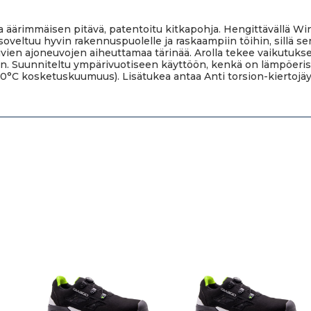
ossa äärimmäisen pitävä, patentoitu kitkapohja. Hengittävällä W
oveltuu hyvin rakennuspuolelle ja raskaampiin töihin, sillä se
uvien ajoneuvojen aiheuttamaa tärinää. Arolla tekee vaikutuk
n. Suunniteltu ympärivuotiseen käyttöön, kenkä on lämpöerist
0°C kosketuskuumuus). Lisätukea antaa Anti torsion-kiertojäyki