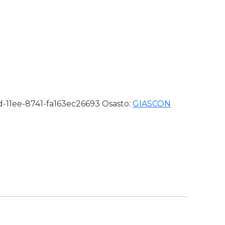
kapohja koko 42 määrä
-11ee-8741-fa163ec26693
Osasto:
GIASCON