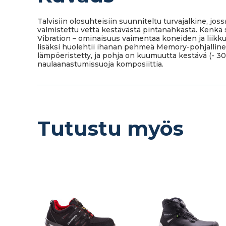
Talvisiin olosuhteisiin suunniteltu turvajalkine, j
valmistettu vettä kestävästä pintanahkasta. Kenkä s
Vibration – ominaisuus vaimentaa koneiden ja liikk
lisäksi huolehtii ihanan pehmeä Memory-pohjalline
lämpöeristetty, ja pohja on kuumuutta kestävä (- 30
naulaanastumissuoja komposiittia.
Tutustu myös