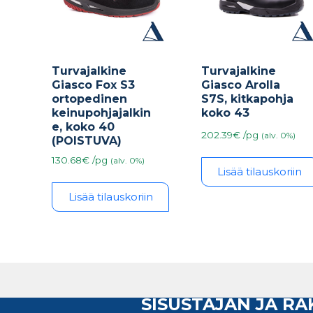
Turvajalkine
Turvajalkine
Giasco Fox S3
Giasco Arolla
ortopedinen
S7S, kitkapohja
keinupohjajalkin
koko 43
e, koko 40
202.39€ /pg
(alv. 0%)
(POISTUVA)
130.68€ /pg
(alv. 0%)
Lisää tilauskoriin
Lisää tilauskoriin
SISUSTAJAN JA R