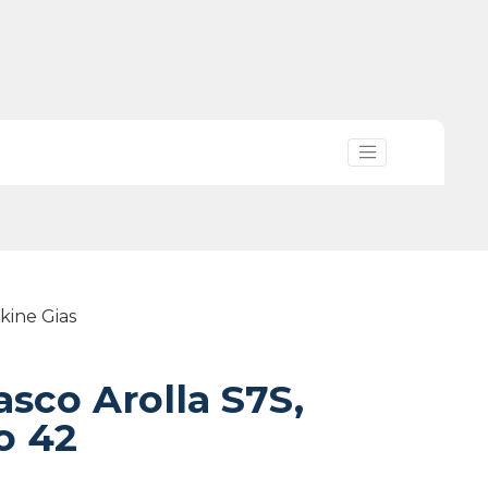
kine Gias
asco Arolla S7S,
o 42