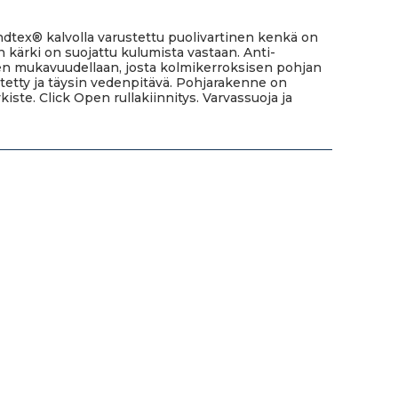
indtex® kalvolla varustettu puolivartinen kenkä on
n kärki on suojattu kulumista vastaan. Anti-
sen mukavuudellaan, josta kolmikerroksisen pohjan
etty ja täysin vedenpitävä. Pohjarakenne on
ste. Click Open rullakiinnitys. Varvassuoja ja