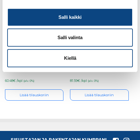
Salli kaikki
Salli valinta
Seinämaali Ideo Pro 7
Teknos Ferrex Combi
9l PM1
2,7l ruosteenestomaali
Kiellä
PM3
60.48€ /kpl
81.59€ /kpl
(alv. 0%)
(alv. 0%)
Lisää tilauskoriin
Lisää tilauskoriin
SISUSTAJAN JA RAKENTAJAN KUMPPANI,