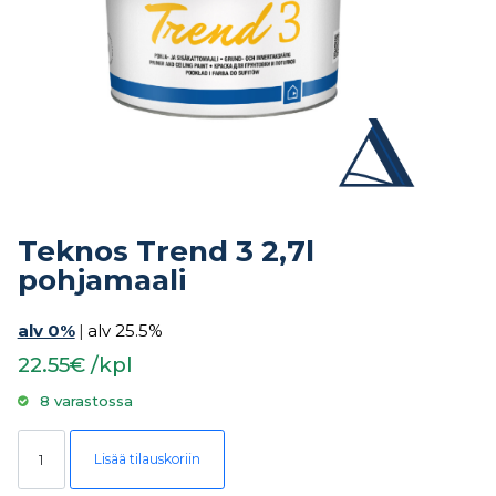
Teknos Trend 3 2,7l
pohjamaali
alv 0%
|
alv 25.5%
22.55€ /kpl
8 varastossa
Teknos Trend 3 2,7l pohjamaali määrä
Lisää tilauskoriin