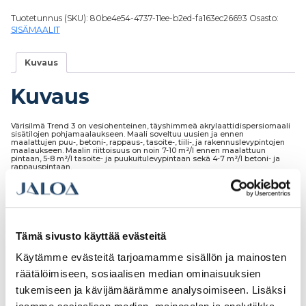
Tuotetunnus (SKU):
80be4e54-4737-11ee-b2ed-fa163ec26693
Osasto:
SISÄMAALIT
Kuvaus
Kuvaus
Värisilmä Trend 3 on vesiohenteinen, täyshimmeä akrylaattidispersiomaali
sisätilojen pohjamaalaukseen. Maali soveltuu uusien ja ennen
maalattujen puu-, betoni-, rappaus-, tasoite-, tiili-, ja rakennuslevypintojen
maalaukseen. Maalin riittoisuus on noin
7-10 m²/l ennen maalattuun
pintaan, 5-8 m²/l tasoite- ja puukuitulevypintaan sekä 4-7 m²/l betoni- ja
rappauspintaan.
Tämä sivusto käyttää evästeitä
Tutustu myös
Käytämme evästeitä tarjoamamme sisällön ja mainosten
räätälöimiseen, sosiaalisen median ominaisuuksien
tukemiseen ja kävijämäärämme analysoimiseen. Lisäksi