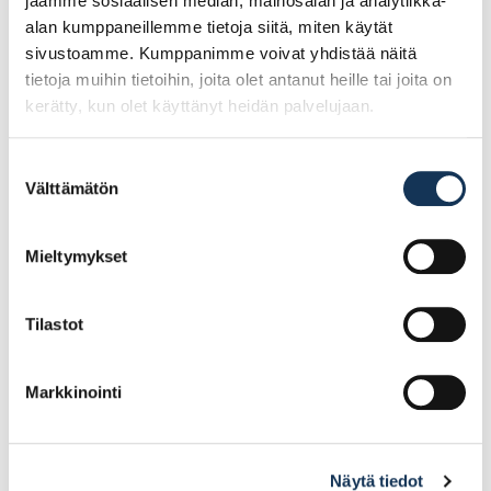
jaamme sosiaalisen median, mainosalan ja analytiikka-
alan kumppaneillemme tietoja siitä, miten käytät
sivustoamme. Kumppanimme voivat yhdistää näitä
tietoja muihin tietoihin, joita olet antanut heille tai joita on
kerätty, kun olet käyttänyt heidän palvelujaan.
Suostumuksen
Välttämätön
valinta
Teknos Futura Aqua
Teknos Futura Aqua 40
Primer 2,7l
0,45l PM3
tartuntapohjamaali
Mieltymykset
Tilastot
55.74€ /kpl
22.23€ /kpl
(alv. 0%)
(alv. 0%)
Lisää tilauskoriin
Lisää tilauskoriin
Markkinointi
Näytä tiedot