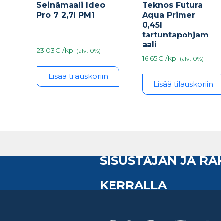
Seinämaali Ideo
Teknos Futura
Pro 7 2,7l PM1
Aqua Primer
0,45l
tartuntapohjam
aali
23.03€ /kpl
(alv. 0%)
16.65€ /kpl
(alv. 0%)
Lisää tilauskoriin
Lisää tilauskoriin
SISUSTAJAN JA R
KERRALLA