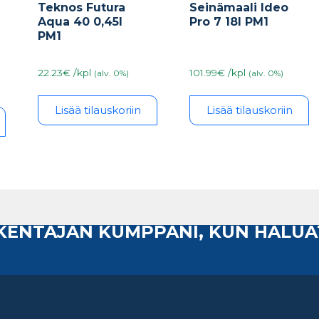
Teknos Futura
Seinämaali Ideo
Aqua 40 0,45l
Pro 7 18l PM1
PM1
22.23€ /kpl
101.99€ /kpl
(alv. 0%)
(alv. 0%)
Lisää tilauskoriin
Lisää tilauskoriin
AKENTAJAN KUMPPANI, KUN HALUA