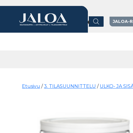
Products search
JALOA-
Päävalikko
Etusivu
/
3. TILASUUNNITTELU
/
ULKO- JA SI