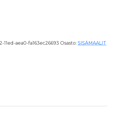
-11ed-aea0-fa163ec26693
Osasto:
SISÄMAALIT