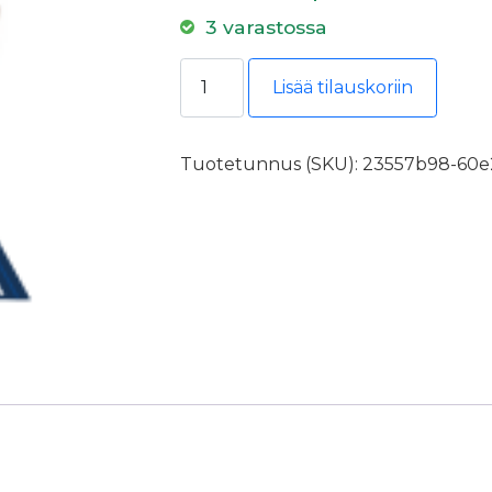
3 varastossa
Teknos Timantti 20 2,7l PM1 määrä
Lisää tilauskoriin
Tuotetunnus (SKU):
23557b98-60e2