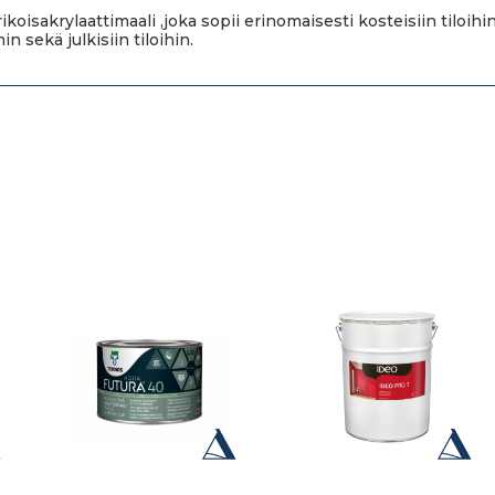
sakrylaattimaali ,joka sopii erinomaisesti kosteisiin tiloihin j
in sekä julkisiin tiloihin.