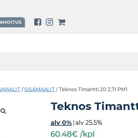
RAHOITUS
SÄMAALIT
/
SISÄMAALIT
/ Teknos Timantti 20 2,7l PM1
Teknos Timantti
alv 0%
|
alv 25.5%
60.48€ /kpl