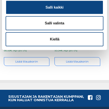
Salli kaikki
Salli valinta
Teknos Futura Aqua 40
Teknos Ekora 7, 18l
2,7l PM1
sisämaali PM1
(poistuva)
Kiellä
86.06€ /kpl
95.54€ /kpl
(alv. 0%)
(alv. 0%)
Lisää tilauskoriin
Lisää tilauskoriin
SISUSTAJAN JA RAKENTAJAN KUMPPANI,
KUN HALUAT ONNISTUA KERRALLA