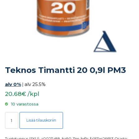
Teknos Timantti 20 0,9l PM3
alv 0%
|
alv 25.5%
20.68€ /kpl
10 varastossa
Teknos Timantti 20 0,9l PM3 määrä
Lisää tilauskoriin
Tuotetunnus (SKU):
a0023a88-ba90-11ee-bd1c-fa163ec26693
Osasto: