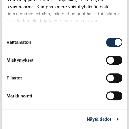
sivustoamme. Kumppanimme voivat yhdistää näitä
tietoja muihin tietoihin, joita olet antanut heille tai joita on
kerätty, kun olet käyttänyt heidän palvelujaan.
Suostumuksen
Välttämätön
valinta
Seinämaali Ideo Pro 7
Pohja- ja
18l PM1
sisäkattomaali Ideo
Pro 3 9l PM1
Mieltymykset
101.99€ /kpl
40.24€ /kpl
(alv. 0%)
(alv. 0%)
Tilastot
Lisää tilauskoriin
Lisää tilauskoriin
Markkinointi
Näytä tiedot