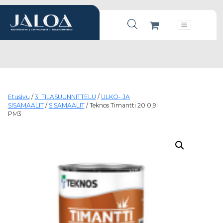
Products search
Päävalikko
Etusivu
/
3. TILASUUNNITTELU
/
ULKO- JA
SISÄMAALIT
/
SISÄMAALIT
/ Teknos Timantti 20 0,9l
PM3