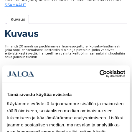
SISÄMAALIT
Kuvaus
Kuvaus
Timantti 20 maali on puolihimmeä, homesuojattu erikoisakrylaattimaali
,joka sopii erinomaisesti kosteisiin tiloihin ja pintoihin, jotka vaativat
erityistä kestävyyttä. Ihanteellinen valinta keittiöihin, sairaaloihin, kouluihin
sekä julkisiin tiloihin.
Tutustu myös
Tämä sivusto käyttää evästeitä
Käytämme evästeitä tarjoamamme sisällön ja mainosten
räätälöimiseen, sosiaalisen median ominaisuuksien
tukemiseen ja kävijämäärämme analysoimiseen. Lisäksi
jaamme sosiaalisen median, mainosalan ja analytiikka-
alan kumppaneillemme tietoja siitä, miten käytät