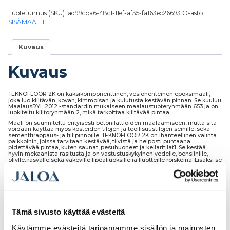
Tuotetunnus (SKU):
ad99cba6-48c1-11ef-af35-fa163ec26693
Osasto:
SISÄMAALIT
Kuvaus
Kuvaus
TEKNOFLOOR 2K on kaksikomponenttinen, vesiohenteinen epoksimaali,
joka luo kiiltävän, kovan, kimmoisan ja kulutusta kestävän pinnan. Se kuuluu
MaalausRYL 2012 -standardin mukaiseen maalaustuoteryhmään 653 ja on
luokiteltu kiiltoryhmään 2, mikä tarkoittaa kiiltävää pintaa.
Maali on suunniteltu erityisesti betonilattioiden maalaamiseen, mutta sitä
voidaan käyttää myös kosteiden tilojen ja teollisuustilojen seinille, sekä
sementtirappaus- ja tiilipinnoille. TEKNOFLOOR 2K on ihanteellinen valinta
paikkoihin, joissa tarvitaan kestävää, tiivistä ja helposti puhtaana
pidettävää pintaa, kuten saunat, pesuhuoneet ja kellaritilat1. Se kestää
hyvin mekaanista rasitusta ja on vastustuskykyinen vedelle, bensiinille,
öljylle, rasvalle sekä väkeville lipeäliuoksille ja liuotteille roiskeina. Lisäksi se
sietää laimeiden happojen lyhytaikaista vaikutusta.
TEKNOFLOOR 2K ei siirrä makua tai hajua elintarvikkeisiin, mikä tekee siitä
sopivan käytettäväksi elintarvikkeiden tuotanto- ja pakkaustiloissa1. Sen
vesihöyryn läpäisevyys täyttää EN ISO 7783-1 standardin luokan I
vaatimukset, eli sD < 5 m.
Tämä sivusto käyttää evästeitä
Käytämme evästeitä tarjoamamme sisällön ja mainosten