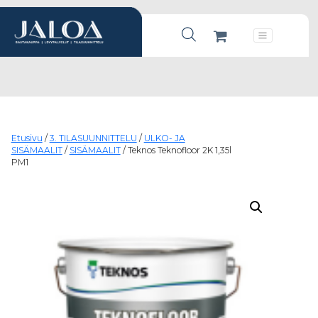
Products search
Päävalikko
Etusivu
/
3. TILASUUNNITTELU
/
ULKO- JA
SISÄMAALIT
/
SISÄMAALIT
/ Teknos Teknofloor 2K 1,35l
PM1