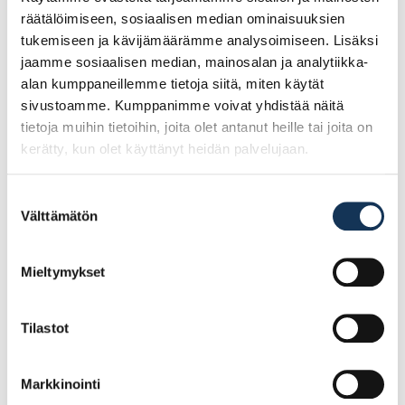
räätälöimiseen, sosiaalisen median ominaisuuksien
Tutustu myös
tukemiseen ja kävijämäärämme analysoimiseen. Lisäksi
jaamme sosiaalisen median, mainosalan ja analytiikka-
alan kumppaneillemme tietoja siitä, miten käytät
sivustoamme. Kumppanimme voivat yhdistää näitä
tietoja muihin tietoihin, joita olet antanut heille tai joita on
kerätty, kun olet käyttänyt heidän palvelujaan.
Suostumuksen
Välttämätön
valinta
Mieltymykset
Seinämaali Ideo Pro 7
Teknos Futura Aqua 40
18l PM1
0,45l PM3
Tilastot
Markkinointi
101.99€ /kpl
22.23€ /kpl
(alv. 0%)
(alv. 0%)