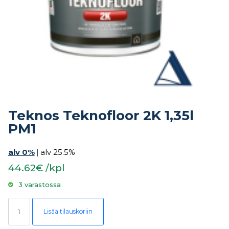
Teknos Teknofloor 2K 1,35l
PM1
alv 0%
|
alv 25.5%
44.62€ /kpl
3 varastossa
Teknos Teknofloor 2K 1,35l PM1 määrä
Lisää tilauskoriin