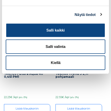
Lisää tilauskoriin
Lisää tilauskoriin
Näytä tiedot
Salli kaikki
Salli valinta
Kiellä
Teknos Futura Aqua 40
Teknos Trend 3 2,7l
0,45l PM1
pohjamaali
22.23€ /kpl
22.55€ /kpl
(alv. 0%)
(alv. 0%)
Lisää tilauskoriin
Lisää tilauskoriin