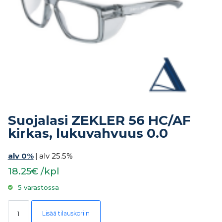
Suojalasi ZEKLER 56 HC/AF
kirkas, lukuvahvuus 0.0
alv 0%
|
alv 25.5%
18.25€ /kpl
5 varastossa
Suojalasi ZEKLER 56 HC/AF kirkas, lukuvahvuus 0.0 määrä
Lisää tilauskoriin