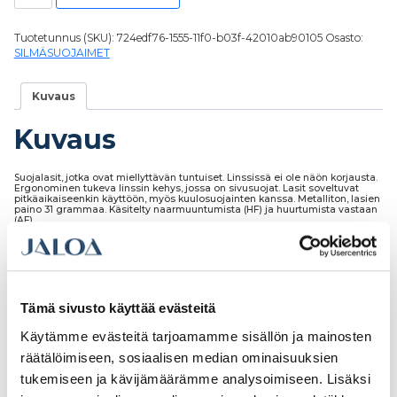
Tuotetunnus (SKU):
724edf76-1555-11f0-b03f-42010ab90105
Osasto:
SILMÄSUOJAIMET
Kuvaus
Kuvaus
Suojalasit, jotka ovat miellyttävän tuntuiset. Linssissä ei ole näön korjausta.
Ergonominen tukeva linssin kehys, jossa on sivusuojat. Lasit soveltuvat
pitkäaikaiseenkin käyttöön, myös kuulosuojainten kanssa. Metalliton, lasien
paino 31 grammaa. Käsitelty naarmuuntumista (HF) ja huurtumista vastaan
(AF).
Tämä sivusto käyttää evästeitä
Tutustu myös
Käytämme evästeitä tarjoamamme sisällön ja mainosten
räätälöimiseen, sosiaalisen median ominaisuuksien
tukemiseen ja kävijämäärämme analysoimiseen. Lisäksi