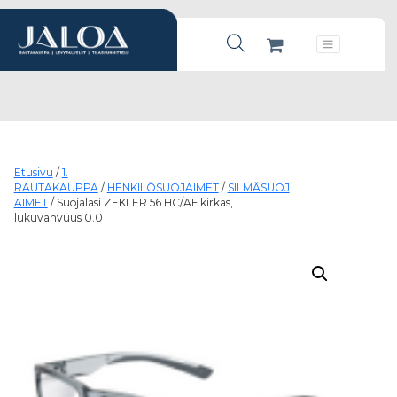
Products search
Päävalikko
Etusivu
/
1.
RAUTAKAUPPA
/
HENKILÖSUOJAIMET
/
SILMÄSUOJ
AIMET
/ Suojalasi ZEKLER 56 HC/AF kirkas,
lukuvahvuus 0.0