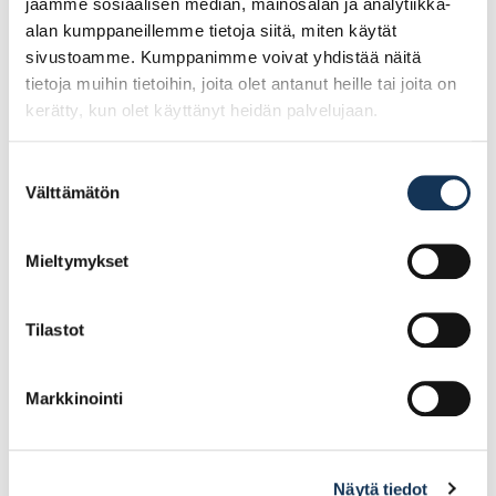
jaamme sosiaalisen median, mainosalan ja analytiikka-
alan kumppaneillemme tietoja siitä, miten käytät
sivustoamme. Kumppanimme voivat yhdistää näitä
tietoja muihin tietoihin, joita olet antanut heille tai joita on
kerätty, kun olet käyttänyt heidän palvelujaan.
Suostumuksen
Välttämätön
valinta
Suojalasi ZEKLER 25
Suojalasi ZEKLER 56
kirkas, silmälasien
HC/AF kirkas,
päälle
lukuvahvuus +1.5
Mieltymykset
Tilastot
11.08€ /kpl
24.30€ /kpl
(alv. 0%)
(alv. 0%)
Lisää tilauskoriin
Lisää tilauskoriin
Markkinointi
Näytä tiedot