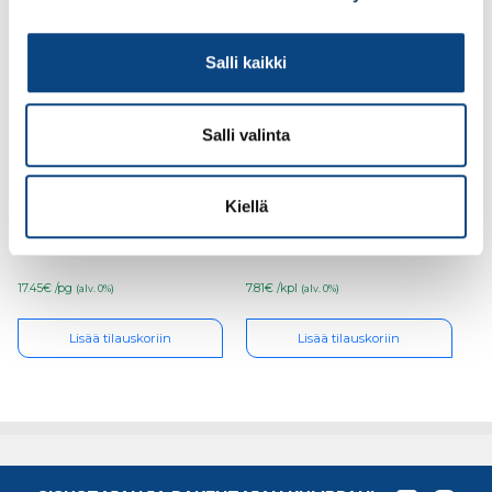
Salli kaikki
Salli valinta
Suojalasinpyyhe B-
Suojalasi ZEKLER 36
Clean 100 kpl/pkt
HC/AF kirkas
Kiellä
17.45€ /pg
7.81€ /kpl
(alv. 0%)
(alv. 0%)
Lisää tilauskoriin
Lisää tilauskoriin