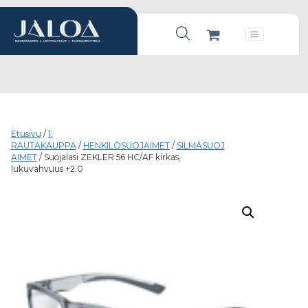
Products search
Päävalikko
Etusivu
/
1.
RAUTAKAUPPA
/
HENKILÖSUOJAIMET
/
SILMÄSUOJ
AIMET
/ Suojalasi ZEKLER 56 HC/AF kirkas,
lukuvahvuus +2.0