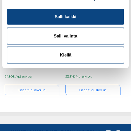
Salli kaikki
Salli valinta
Suojalasi ZEKLER 56
SUOJALASI ZEKLER 95
HC/AF kirkas,
HC/AF
Kiellä
lukuvahvuus +1.5
24.30€ /kpl
23.51€ /kpl
(alv. 0%)
(alv. 0%)
Lisää tilauskoriin
Lisää tilauskoriin