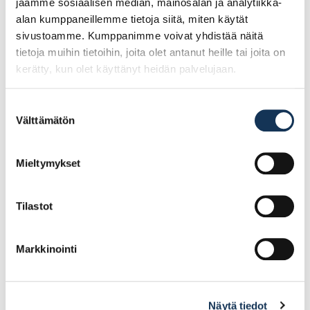
jaamme sosiaalisen median, mainosalan ja analytiikka-
alan kumppaneillemme tietoja siitä, miten käytät
sivustoamme. Kumppanimme voivat yhdistää näitä
tietoja muihin tietoihin, joita olet antanut heille tai joita on
kerätty, kun olet käyttänyt heidän palvelujaan.
Suostumuksen
Välttämätön
valinta
Suojalasi ZEKLER 104
Suojalasi ZEKLER 25
aurinkolasit
kirkas, silmälasien
päälle
Mieltymykset
Tilastot
17.53€ /kpl
11.08€ /kpl
(alv. 0%)
(alv. 0%)
Lisää tilauskoriin
Lisää tilauskoriin
Markkinointi
Näytä tiedot