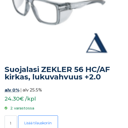
Suojalasi ZEKLER 56 HC/AF
kirkas, lukuvahvuus +2.0
alv 0%
|
alv 25.5%
24.30€ /kpl
2 varastossa
Suojalasi ZEKLER 56 HC/AF kirkas, lukuvahvuus +2.0 määrä
Lisää tilauskoriin