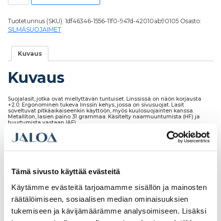
Tuotetunnus (SKU):
1df46346-1556-11f0-947d-42010ab90105
Osasto:
SILMÄSUOJAIMET
Kuvaus
Kuvaus
Suojalasit, jotka ovat miellyttävän tuntuiset. Linssissä on näön korjausta
+2.0. Ergonominen tukeva linssin kehys, jossa on sivusuojat. Lasit
soveltuvat pitkäaikaiseenkin käyttöön, myös kuulosuojainten kanssa.
Metalliton, lasien paino 31 grammaa. Käsitelty naarmuuntumista (HF) ja
huurtumista vastaan (AF).
Tämä sivusto käyttää evästeitä
Tutustu myös
Käytämme evästeitä tarjoamamme sisällön ja mainosten
räätälöimiseen, sosiaalisen median ominaisuuksien
tukemiseen ja kävijämäärämme analysoimiseen. Lisäksi