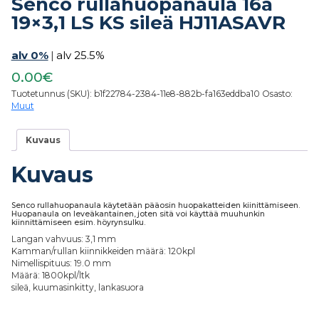
Senco rullahuopanaula 16a
19×3,1 LS KS sileä HJ11ASAVR
alv 0%
|
alv 25.5%
0.00€
Tuotetunnus (SKU):
b1f22784-2384-11e8-882b-fa163eddba10
Osasto:
Muut
Kuvaus
Kuvaus
Senco rullahuopanaula käytetään pääosin huopakatteiden kiinittämiseen.
Huopanaula on leveäkantainen, joten sitä voi käyttää muuhunkin
kiinnittämiseen esim. höyrynsulku.
Langan vahvuus: 3,1 mm
Kamman/rullan kiinnikkeiden määrä: 120kpl
Nimellispituus: 19.0 mm
Määrä: 1800kpl/ltk
sileä, kuumasinkitty, lankasuora