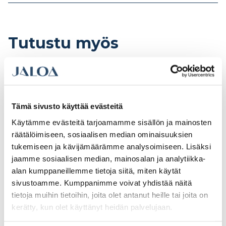
Tutustu myös
Tämä sivusto käyttää evästeitä
Käytämme evästeitä tarjoamamme sisällön ja mainosten
räätälöimiseen, sosiaalisen median ominaisuuksien
tukemiseen ja kävijämäärämme analysoimiseen. Lisäksi
jaamme sosiaalisen median, mainosalan ja analytiikka-
alan kumppaneillemme tietoja siitä, miten käytät
sivustoamme. Kumppanimme voivat yhdistää näitä
E.T. Listat, peitelista
Raudoituskoroke
tietoja muihin tietoihin, joita olet antanut heille tai joita on
15x70x3600 valkoinen
65/70mm 250kpl/sk
mänty, koriste,
kerätty, kun olet käyttänyt heidän palvelujaan.
poistuva