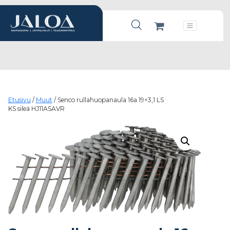
Products search
Päävalikko
Etusivu
/
Muut
/ Senco rullahuopanaula 16a 19×3,1 LS
KS sileä HJ11ASAVR