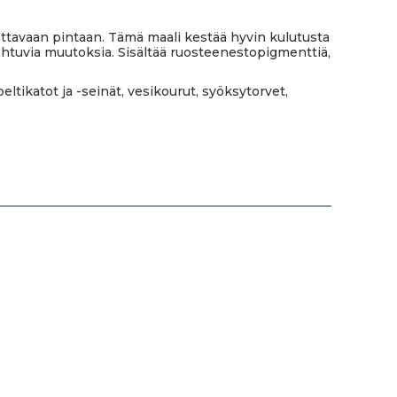
attavaan pintaan. Tämä maali kestää hyvin kulutusta
ohtuvia muutoksia. Sisältää ruosteenestopigmenttiä,
eltikatot ja -seinät, vesikourut, syöksytorvet,