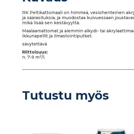
RK Peltikattomaali on himmeä, vesiohenteinen akryl
ja säärasituksia, ja muodostaa kuivuessaan joustav
mikä lisää sen kestävyyttä.
Maalaamattomat ja aiemmin alkydi- tai akrylaattimaali
ikkunapellit ja ilmastointiputket.
sävytettävä
Riittoisuus:
2
n. 7-9 m
/l.
Tutustu myös