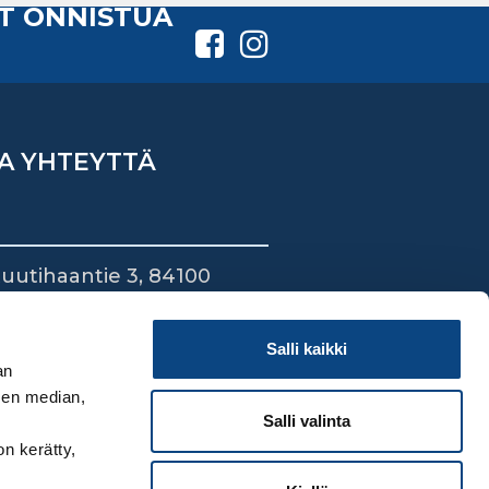
T ONNISTUA
A YHTEYTTÄ
uutihaantie 3, 84100
ieska
44 745 1700
Salli kaikki
an
sen median,
Salli valinta
on kerätty,