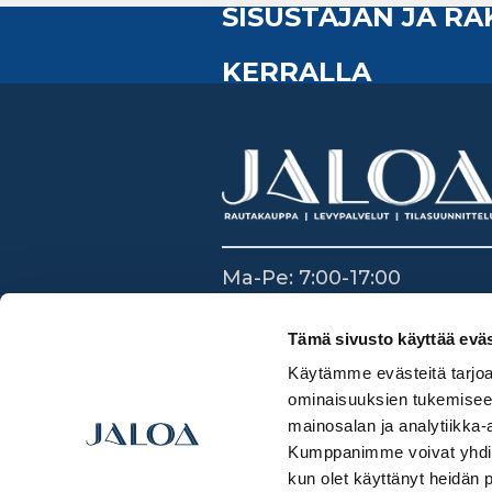
SISUSTAJAN JA R
KERRALLA
Ma-Pe: 7:00-17:00
La: 8:30-14:00
Su: Suljettu
Tämä sivusto käyttää eväs
Käytämme evästeitä tarjoa
ominaisuuksien tukemisee
mainosalan ja analytiikka-
Kumppanimme voivat yhdistää 
kun olet käyttänyt heidän 