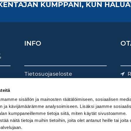
AKENTAJAN KUMPPANI, KUN HALUA
INFO
OT
Tietosuojaseloste
R
Yhteystiedot
Yliv
0
teitä
mamme sisällön ja mainosten räätälöimiseen, sosiaalisen medi
n ja kävijämäärämme analysoimiseen. Lisäksi jaamme sosiaali
alan kumppaneillemme tietoja siitä, miten käytät sivustoamme.
näitä tietoja muihin tietoihin, joita olet antanut heille tai joita 
palvelujaan.