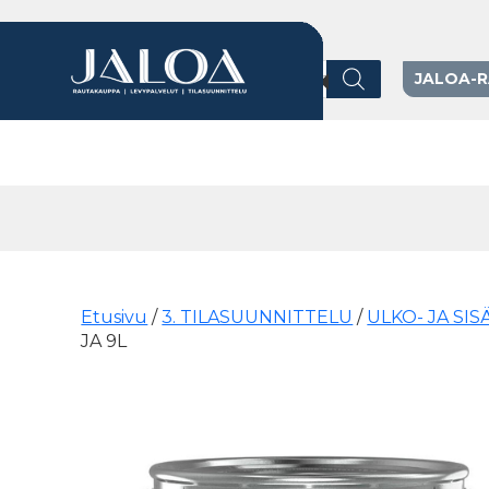
Products search
JALOA-
Päävalikko
Etusivu
/
3. TILASUUNNITTELU
/
ULKO- JA SI
JA 9L