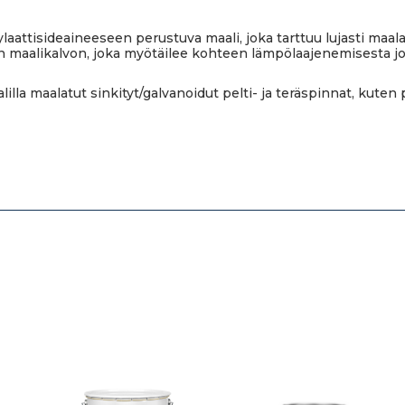
aattisideaineeseen perustuva maali, joka tarttuu lujasti maal
an maalikalvon, joka myötäilee kohteen lämpölaajenemisesta j
lla maalatut sinkityt/galvanoidut pelti- ja teräspinnat, kuten p