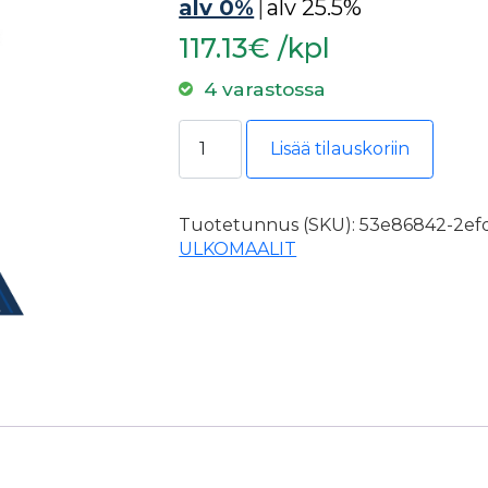
alv 0%
|
alv 25.5%
117.13€ /kpl
4 varastossa
RK PELTIKATTOMAALI ESKARO C-P
Lisää tilauskoriin
Tuotetunnus (SKU):
53e86842-2efd
ULKOMAALIT