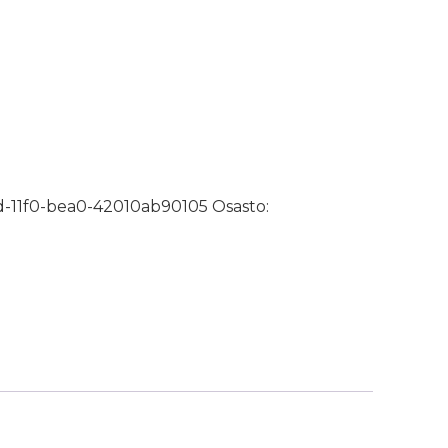
OHJA 9L määrä
-11f0-bea0-42010ab90105
Osasto: