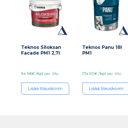
Teknos Siloksan
Teknos Panu 18l
Facade PM1 2,7l
PM1
54.98€ /kpl
174.50€ /kpl
(alv. 0%)
(alv. 0%)
Lisää tilauskoriin
Lisää tilauskoriin