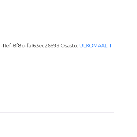
äärä
-11ef-8f8b-fa163ec26693
Osasto:
ULKOMAALIT