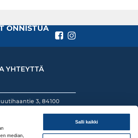
T ONNISTUA
A YHTEYTTÄ
uutihaantie 3, 84100
ieska
44 745 1700
Salli kaikki
an
sen median,