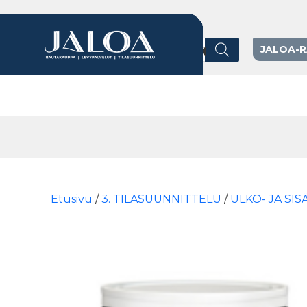
Products search
JALOA-
Päävalikko
Etusivu
/
3. TILASUUNNITTELU
/
ULKO- JA SI