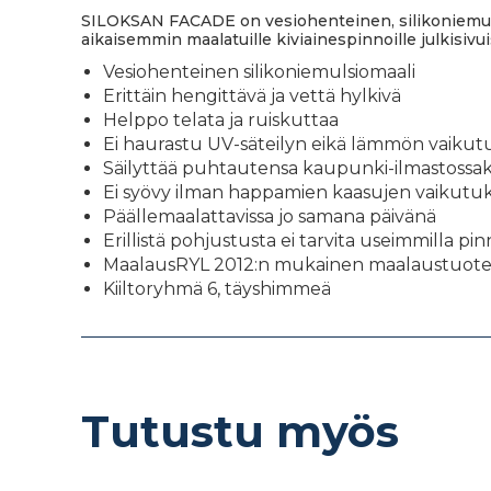
SILOKSAN FACADE on vesiohenteinen, silikoniemulsioo
aikaisemmin maalatuille kiviainespinnoille julkisivuiss
Vesiohenteinen silikoniemulsiomaali
Erittäin hengittävä ja vettä hylkivä
Helppo telata ja ruiskuttaa
Ei haurastu UV-säteilyn eikä lämmön vaikut
Säilyttää puhtautensa kaupunki-ilmastossak
Ei syövy ilman happamien kaasujen vaikutu
Päällemaalattavissa jo samana päivänä
Erillistä pohjustusta ei tarvita useimmilla
MaalausRYL 2012:n mukainen maalaustuot
Kiiltoryhmä 6, täyshimmeä
Tutustu myös