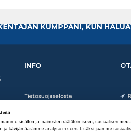
AKENTAJAN KUMPPANI, KUN HALUA
INFO
OT
Tietosuojaseloste
R
Yhteystiedot
Yliv
0
teitä
mamme sisällön ja mainosten räätälöimiseen, sosiaalisen medi
n ja kävijämäärämme analysoimiseen. Lisäksi jaamme sosiaali