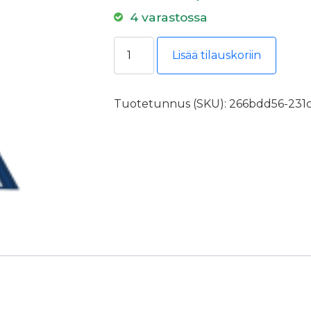
4 varastossa
Teknos Siloksan Facade PM1 2,7l m
Lisää tilauskoriin
Tuotetunnus (SKU):
266bdd56-231c