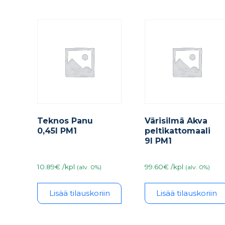
Teknos Panu
Värisilmä Akva
0,45l PM1
peltikattomaali
9l PM1
10.89€ /kpl
99.60€ /kpl
(alv. 0%)
(alv. 0%)
Lisää tilauskoriin
Lisää tilauskoriin