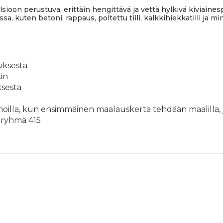
n perustuva, erittäin hengittävä ja vettä hylkivä kiviainespi
a, kuten betoni, rappaus, poltettu tiili, kalkkihiekkatiili ja min
uksesta
in
ksesta
 pinnoilla, kun ensimmäinen maalauskerta tehdään maalill
eryhmä 415