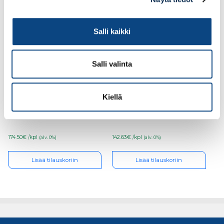
Salli kaikki
Salli valinta
Teknos Panu 18l PM3
Värisilmä Pouta 18l PM3
Kiellä
174.50€ /kpl
142.63€ /kpl
(alv. 0%)
(alv. 0%)
Lisää tilauskoriin
Lisää tilauskoriin