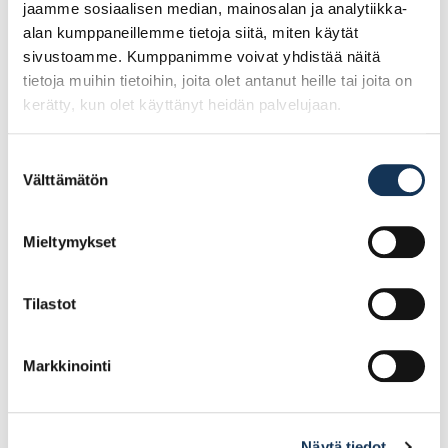
jaamme sosiaalisen median, mainosalan ja analytiikka-
alan kumppaneillemme tietoja siitä, miten käytät
sivustoamme. Kumppanimme voivat yhdistää näitä
tietoja muihin tietoihin, joita olet antanut heille tai joita on
kerätty, kun olet käyttänyt heidän palvelujaan.
Suostumuksen
Välttämätön
valinta
Teknos Saku
Teknos Saku
sokkelimaali PM3 2,7l
sokkelimaali PM3 9l
Mieltymykset
Tilastot
43.15€ /kpl
107.18€ /kpl
(alv. 0%)
(alv. 0%)
Lisää tilauskoriin
Lisää tilauskoriin
Markkinointi
Näytä tiedot