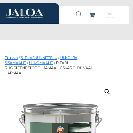
Products search
Päävalikko
Etusivu
/
3. TILASUUNNITTELU
/
ULKO- JA
SISÄMAALIT
/
ULKOMAALIT
/ RITARI
RUOSTEENESTOPOHJAMAALI ESKARO 18L VAAL.
HARMAA