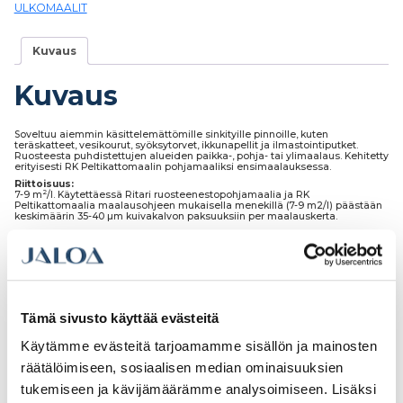
ULKOMAALIT
Kuvaus
Kuvaus
Soveltuu aiemmin käsittelemättömille sinkityille pinnoille, kuten
teräskatteet, vesikourut, syöksytorvet, ikkunapellit ja ilmastointiputket.
Ruosteesta puhdistettujen alueiden paikka-, pohja- tai ylimaalaus. Kehitetty
erityisesti RK Peltikattomaalin pohjamaaliksi ensimaalauksessa.
Riittoisuus:
2
7-9 m
/l. Käytettäessä Ritari ruosteenestopohjamaalia ja RK
Peltikattomaalia maalausohjeen mukaisella menekillä (7-9 m2/l) päästään
keskimäärin 35-40 µm kuivakalvon paksuuksiin per maalauskerta.
Tämä sivusto käyttää evästeitä
Tutustu myös
Käytämme evästeitä tarjoamamme sisällön ja mainosten
räätälöimiseen, sosiaalisen median ominaisuuksien
tukemiseen ja kävijämäärämme analysoimiseen. Lisäksi