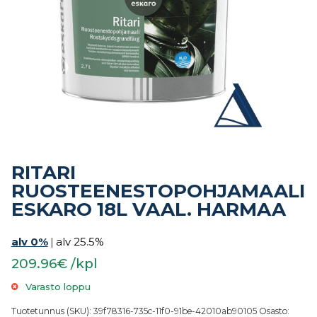
RITARI
RUOSTEENESTOPOHJAMAALI
ESKARO 18L VAAL. HARMAA
alv 0%
|
alv 25.5%
209.96€ /kpl
Varasto loppu
Tuotetunnus (SKU):
39f78316-735c-11f0-91be-42010ab90105
Osasto: