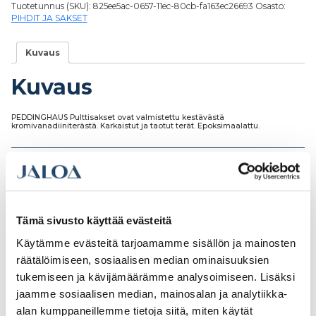
Tuotetunnus (SKU):
825ee5ac-0657-11ec-80cb-fa163ec26693
Osasto:
PIHDIT JA SAKSET
Kuvaus
Kuvaus
PEDDINGHAUS Pulttisakset ovat valmistettu kestävästä
kromivanadiiniterästä. Karkaistut ja taotut terät. Epoksimaalattu.
Tutustu myös
Tämä sivusto käyttää evästeitä
Käytämme evästeitä tarjoamamme sisällön ja mainosten
räätälöimiseen, sosiaalisen median ominaisuuksien
tukemiseen ja kävijämäärämme analysoimiseen. Lisäksi
jaamme sosiaalisen median, mainosalan ja analytiikka-
alan kumppaneillemme tietoja siitä, miten käytät