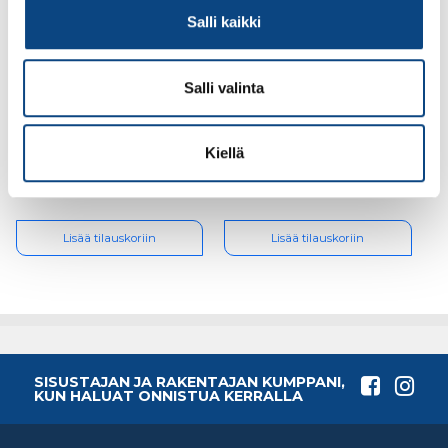
Salli kaikki
Salli valinta
Proline Sakset
Peddinghaus
yleiskäyttöön 220mm
Pulttisakset 600mm
RST
Kiellä
5.26€ /kpl
60.16€ /kpl
(alv. 0%)
(alv. 0%)
Lisää tilauskoriin
Lisää tilauskoriin
SISUSTAJAN JA RAKENTAJAN KUMPPANI,
KUN HALUAT ONNISTUA KERRALLA