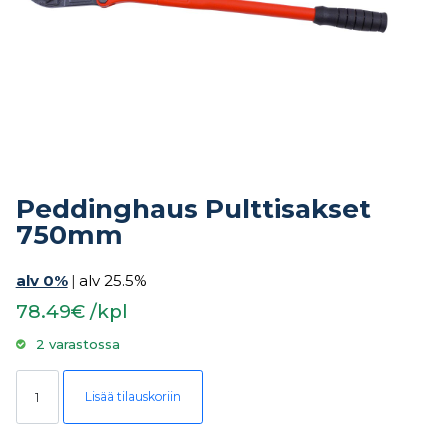
Peddinghaus Pulttisakset
750mm
alv 0%
|
alv 25.5%
78.49€ /kpl
2 varastossa
Peddinghaus Pulttisakset 750mm määrä
Lisää tilauskoriin