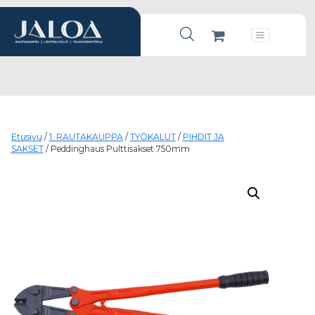
Products search
Päävalikko
Etusivu
/
1. RAUTAKAUPPA
/
TYÖKALUT
/
PIHDIT JA
SAKSET
/ Peddinghaus Pulttisakset 750mm