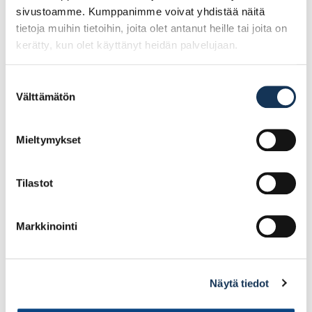
sivustoamme. Kumppanimme voivat yhdistää näitä
tietoja muihin tietoihin, joita olet antanut heille tai joita on
kerätty, kun olet käyttänyt heidän palvelujaan.
Suostumuksen
Välttämätön
BESSEY
Peddinghaus
valinta
kuviopeltisakset D16L
Pulttisakset 900mm
240mm oikea SB
Mieltymykset
25.42€ /kpl
101.43€ /kpl
(alv. 0%)
(alv. 0%)
Tilastot
Lisää tilauskoriin
Lisää tilauskoriin
Markkinointi
Näytä tiedot