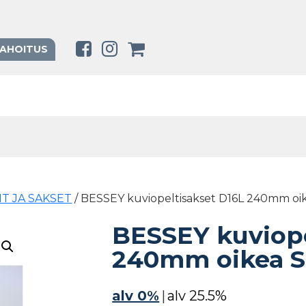
RAHOITUS
IT JA SAKSET
/ BESSEY kuviopeltisakset D16L 240mm oi
BESSEY kuviope
240mm oikea 
alv 0%
|
alv 25.5%