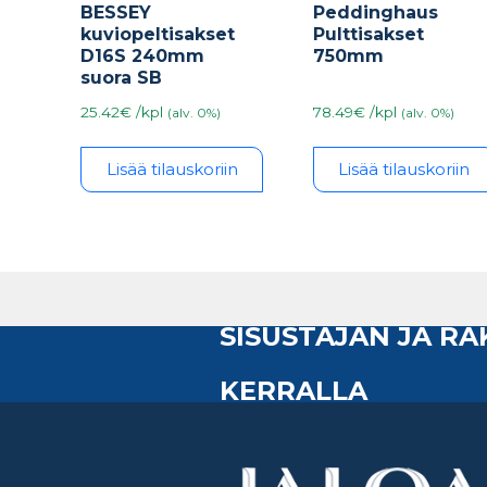
BESSEY
Peddinghaus
kuviopeltisakset
Pulttisakset
D16S 240mm
750mm
suora SB
25.42€ /kpl
78.49€ /kpl
(alv. 0%)
(alv. 0%)
Lisää tilauskoriin
Lisää tilauskoriin
SISUSTAJAN JA R
KERRALLA