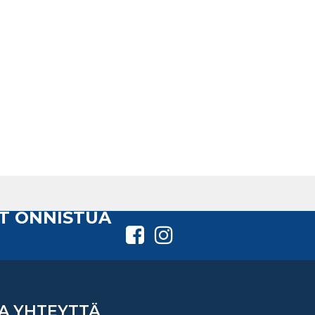
T ONNISTUA
A YHTEYTTÄ