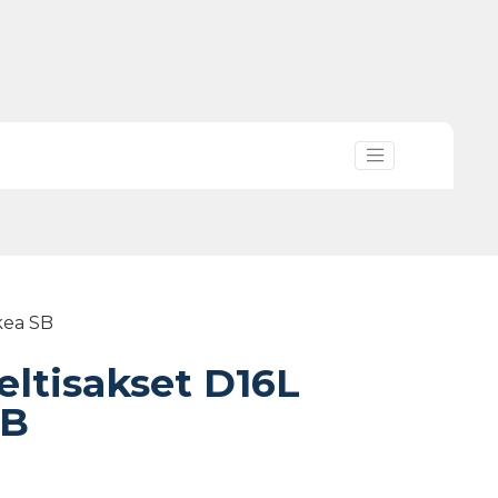
kea SB
ltisakset D16L
SB