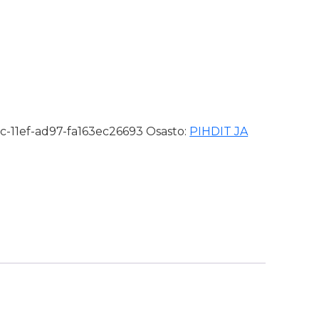
mm oikea SB määrä
-11ef-ad97-fa163ec26693
Osasto:
PIHDIT JA