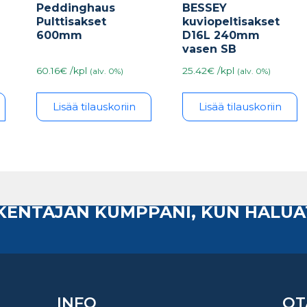
Peddinghaus
BESSEY
Pulttisakset
kuviopeltisakset
600mm
D16L 240mm
vasen SB
60.16€ /kpl
25.42€ /kpl
(alv. 0%)
(alv. 0%)
Lisää tilauskoriin
Lisää tilauskoriin
AKENTAJAN KUMPPANI, KUN HALUA
INFO
OT