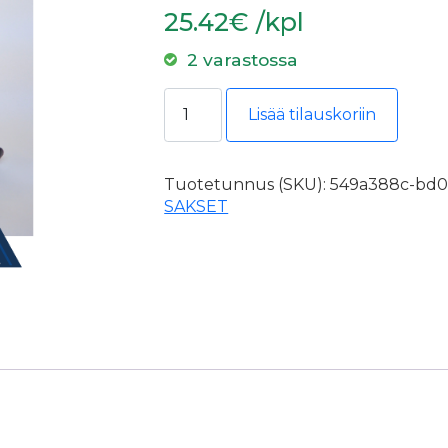
25.42€ /kpl
2 varastossa
BESSEY kuviopeltisakset D16L 240
Lisää tilauskoriin
Tuotetunnus (SKU):
549a388c-bd0c
SAKSET