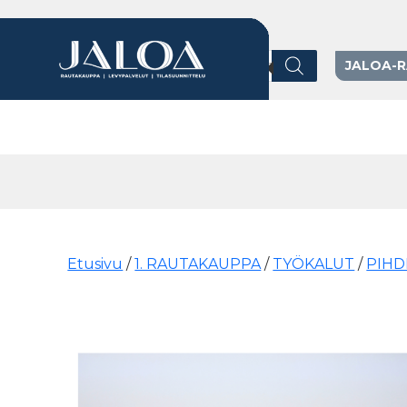
Products search
JALOA-
Päävalikko
Etusivu
/
1. RAUTAKAUPPA
/
TYÖKALUT
/
PIHD