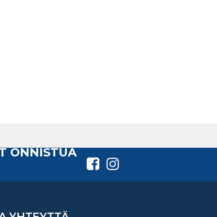
T ONNISTUA
A YHTEYTTÄ