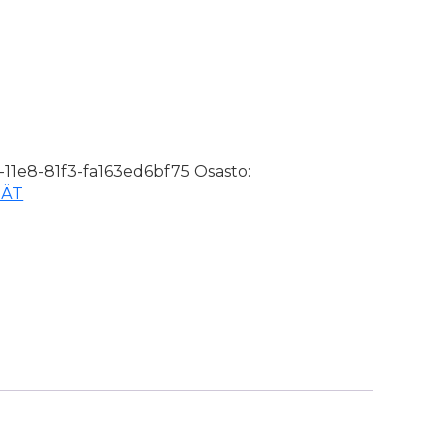
-11e8-81f3-fa163ed6bf75
Osasto:
GÄT