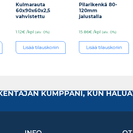
Kulmarauta
Pilarikenkä 80-
60x90x60x2,5
120mm
vahvistettu
jalustalla
1.12€ /kpl
15.86€ /kpl
(alv. 0%)
(alv. 0%)
Lisää tilauskoriin
Lisää tilauskoriin
AKENTAJAN KUMPPANI, KUN HALUA
INFO
OT