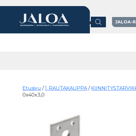
Products search
JALOA-
Päävalikko
Etusivu
/
1. RAUTAKAUPPA
/
KIINNITYSTARVIK
0x40x3,0