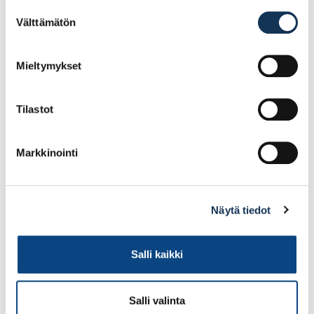
Suostumuksen
3.75€ /kpl
7.09€ /pg
(alv. 0%)
(alv. 0%)
Välttämätön
valinta
Lisää tilauskoriin
Lisää tilauskoriin
Mieltymykset
Tilastot
Markkinointi
Näytä tiedot
Jatkovarsi 1,1-2m
Go Paint Ulkosivellin
Kulma 100 x18 mm
Salli kaikki
Salli valinta
7.61€ /pg
5.42€ /pg
(alv. 0%)
(alv. 0%)