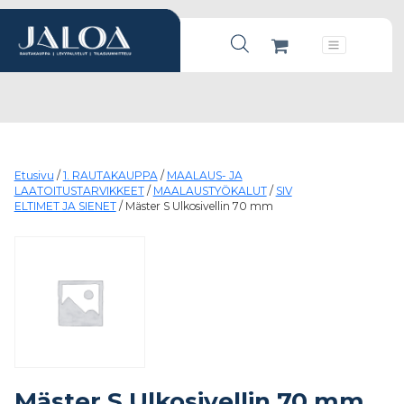
Products search
Päävalikko
Etusivu
/
1. RAUTAKAUPPA
/
MAALAUS- JA
LAATOITUSTARVIKKEET
/
MAALAUSTYÖKALUT
/
SIV
ELTIMET JA SIENET
/ Mäster S Ulkosivellin 70 mm
Mäster S Ulkosivellin 70 mm