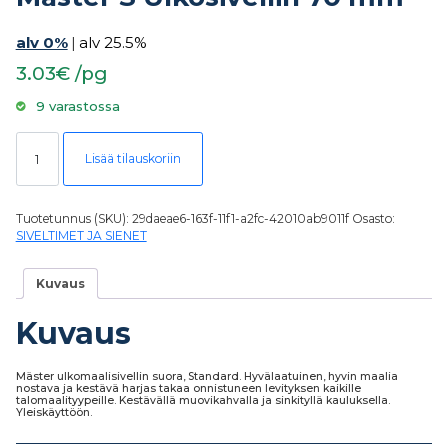
alv 0%
|
alv 25.5%
3.03€ /pg
9 varastossa
Mäster S Ulkosivellin 70 mm määrä
Lisää tilauskoriin
Tuotetunnus (SKU):
29daeae6-163f-11f1-a2fc-42010ab9011f
Osasto:
SIVELTIMET JA SIENET
Kuvaus
Kuvaus
Mäster ulkomaalisivellin suora, Standard. Hyvälaatuinen, hyvin maalia
nostava ja kestävä harjas takaa onnistuneen levityksen kaikille
talomaalityypeille. Kestävällä muovikahvalla ja sinkityllä kauluksella.
Yleiskäyttöön.