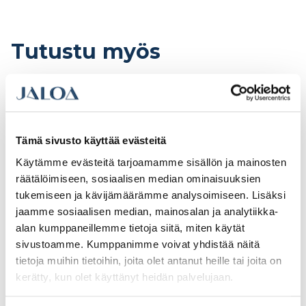
Tutustu myös
Tämä sivusto käyttää evästeitä
Käytämme evästeitä tarjoamamme sisällön ja mainosten
räätälöimiseen, sosiaalisen median ominaisuuksien
tukemiseen ja kävijämäärämme analysoimiseen. Lisäksi
jaamme sosiaalisen median, mainosalan ja analytiikka-
alan kumppaneillemme tietoja siitä, miten käytät
sivustoamme. Kumppanimme voivat yhdistää näitä
QPT Easy blue
Ulkosivellin Unique
tietoja muihin tietoihin, joita olet antanut heille tai joita on
Yleissivellin 50mm
100×20, kulma, 2K-
kahva
kerätty, kun olet käyttänyt heidän palvelujaan.