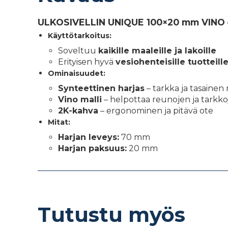
ULKOSIVELLIN UNIQUE 100×20 mm VINO 
Käyttötarkoitus:
Soveltuu
kaikille maaleille ja lakoille
Erityisen hyvä
vesiohenteisille tuotteill
Ominaisuudet:
Synteettinen harjas
– tarkka ja tasainen 
Vino malli
– helpottaa reunojen ja tarkk
2K-kahva
– ergonominen ja pitävä ote
Mitat:
Harjan leveys:
70 mm
Harjan paksuus:
20 mm
Tutustu myös