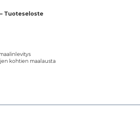
– Tuoteseloste
e
maalinlevitys
ojen kohtien maalausta