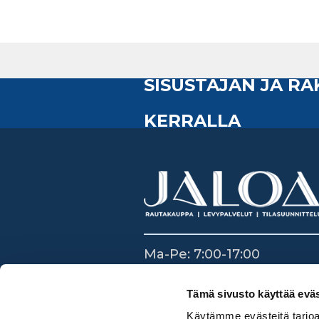
SISUSTAJAN JA R
KERRALLA
Ma-Pe: 7:00-17:00
La: 8:30-14:00
Su: Suljettu
Tämä sivusto käyttää eväs
Käytämme evästeitä tarjoa