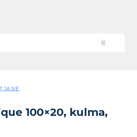
T JA SIE
ique 100×20, kulma,