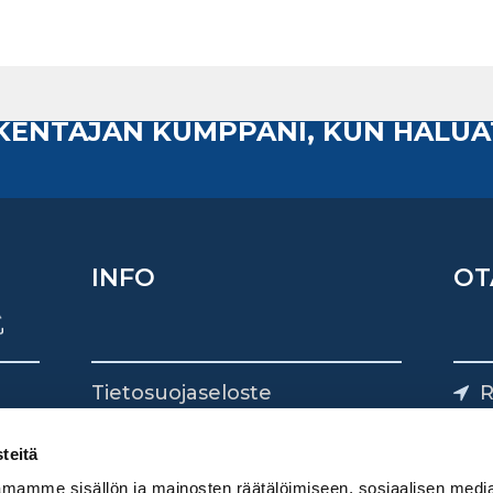
AKENTAJAN KUMPPANI, KUN HALUA
INFO
OT
Tietosuojaseloste
R
Yhteystiedot
Yliv
0
teitä
mamme sisällön ja mainosten räätälöimiseen, sosiaalisen medi