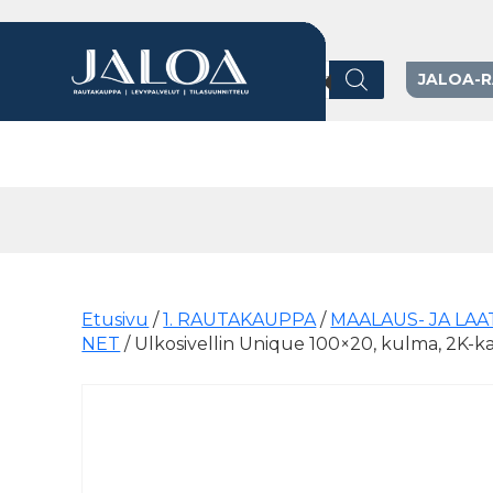
Products search
JALOA-
Päävalikko
Etusivu
/
1. RAUTAKAUPPA
/
MAALAUS- JA LA
NET
/ Ulkosivellin Unique 100×20, kulma, 2K-k