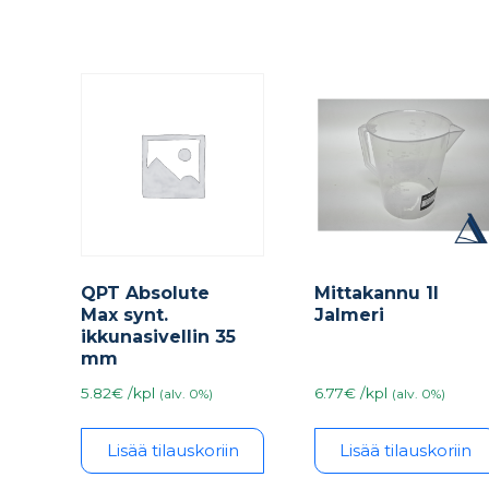
QPT Absolute
Mittakannu 1l
Max synt.
Jalmeri
ikkunasivellin 35
mm
5.82€ /kpl
6.77€ /kpl
(alv. 0%)
(alv. 0%)
Lisää tilauskoriin
Lisää tilauskoriin