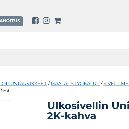
RAHOITUS
ATOITUSTARVIKKEET
/
MAALAUSTYÖKALUT
/
SIVELTIME
ahva
Ulkosivellin Un
2K-kahva