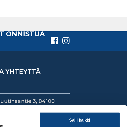
T ONNISTUA
A YHTEYTTÄ
uutihaantie 3, 84100
ieska
44 745 1700
Salli kaikki
an