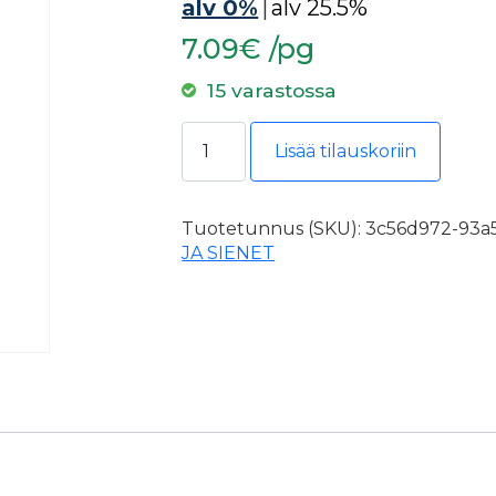
alv 0%
|
alv 25.5%
7.09€ /pg
15 varastossa
Ulkosivellin Unique 100x20, kulma,
Lisää tilauskoriin
Tuotetunnus (SKU):
3c56d972-93a5
JA SIENET