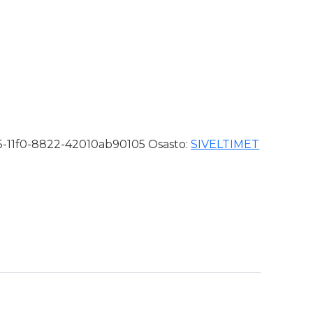
 2K-kahva määrä
-11f0-8822-42010ab90105
Osasto:
SIVELTIMET