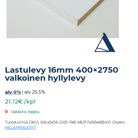
Lastulevy 16mm 400×2750
valkoinen hyllylevy
alv 0%
|
alv 25.5%
21.12€ /kpl
Varasto loppu
Tuotetunnus (SKU):
8dca5a36-22d3-11e8-b82f-fa163eddba10
Osasto:
MELAMIINILEVYT