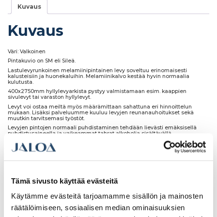
Kuvaus
Kuvaus
Väri: Valkoinen
Pintakuvio on SM eli Sileä.
Lastulevyrunkoinen melamiinipintainen levy soveltuu erinomaisesti
kalusteisiin ja huonekaluihin. Melamiinikalvo kestää hyvin normaalia
kulutusta.
400x2750mm hyllylevyarkista pystyy valmistamaan esim. kaappien
sivulevyt tai varaston hyllylevyt.
Levyt voi ostaa meiltä myös määrämittaan sahattuna eri hinnoittelun
mukaan. Lisäksi palveluumme kuuluu levyjen reunanauhoitukset sekä
muutkin tarvitsemasi työstöt.
Levyjen pintojen normaali puhdistaminen tehdään lievästi emäksisellä
puhdistusaineella ja vaikeammat tahrat alkoholia sisältävällä
puhdistusaineella. Hankaukseen suositellaan pehmeää kangasta tai
paperia.
Tämä sivusto käyttää evästeitä
Tutustu myös
Käytämme evästeitä tarjoamamme sisällön ja mainosten
räätälöimiseen, sosiaalisen median ominaisuuksien