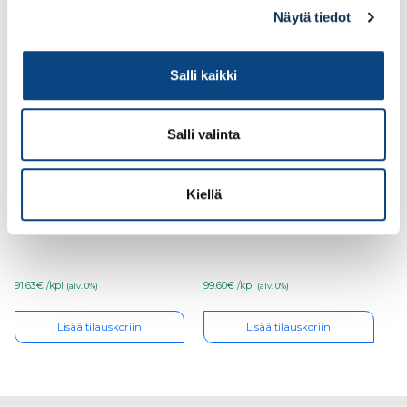
Näytä tiedot
Salli kaikki
Salli valinta
Kiellä
Lastulevy 16mm
Lastulevy 16mm
1830×2750 melamiini
1830×2750 melamiini
valkoinen CR
musta CR
91.63€ /kpl
99.60€ /kpl
(alv. 0%)
(alv. 0%)
Lisää tilauskoriin
Lisää tilauskoriin