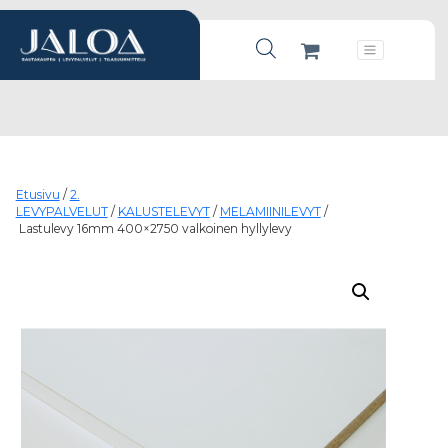
Products search
Päävalikko
Etusivu
/
2.
LEVYPALVELUT
/
KALUSTELEVYT
/
MELAMIINILEVYT
/
Lastulevy 16mm 400×2750 valkoinen hyllylevy