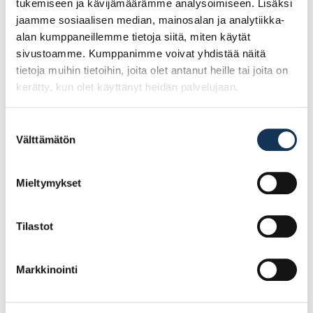
tukemiseen ja kävijämäärämme analysoimiseen. Lisäksi
jaamme sosiaalisen median, mainosalan ja analytiikka-
alan kumppaneillemme tietoja siitä, miten käytät
sivustoamme. Kumppanimme voivat yhdistää näitä
tietoja muihin tietoihin, joita olet antanut heille tai joita on
kerätty, kun olet käyttänyt heidän palvelujaan.
Suostumuksen
Välttämätön
valinta
Mieltymykset
Lastulevy 16mm
Lastulevy 16mm
1830×2750 melamiini
285×2750 valkoinen
valkoinen kost.kest. SM
hyllylevy
Tilastot
96.02€ /kpl
15.06€ /kpl
(alv. 0%)
(alv. 0%)
Markkinointi
Lisää tilauskoriin
Lisää tilauskoriin