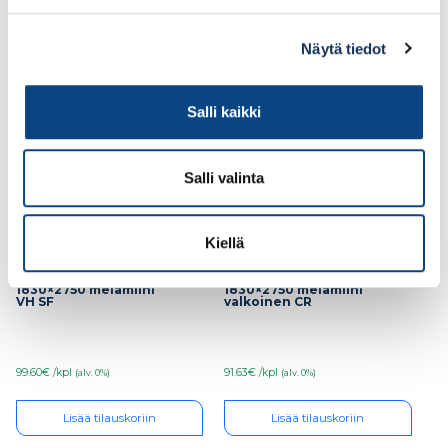
Lisää tilauskoriin
Lisää tilauskoriin
Näytä tiedot
Salli kaikki
Salli valinta
Kiellä
Lastulevy 16mm
Lastulevy 16mm
1830×2750 melamiini
1830×2750 melamiini
VH SF
valkoinen CR
99.60€ /kpl
91.63€ /kpl
(alv. 0%)
(alv. 0%)
Lisää tilauskoriin
Lisää tilauskoriin