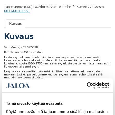
Tuotetunnus (SKU):
802db194-3c1c-11e9-9cb8-fa163ee8c889
Osasto:
MELAMIINILEVYT
Kuvaus
Kuvaus
Väri: Musta, NCS S 8502B
Pintakuvio on CR eli Kristalli
Lastulevyrunkoinen melamiinipintainen levy soveltuu erinomaisesti
kalusteisiin ja huonekaluihin. Melamiinikalvo kestää hyvin normaalia
kulutusta. Isosta 1830x2750mm raakalevyarkista pystyy valmistamaan esim.
liukuoven tai sermilevyn.
Levyt voi ostaa meiltä myös määrämittaan sahattuna eri hinnoittelun
mukaan. Lisäksi palveluumme kuuluu levyjen reunanauhoitukset sekä
muutkin tarvitsemasi työstöt.
Levyjen pintojen normaali puhdistaminen tehdään lievästi emäksisellä
puhdistusaineella ja vaikeammat tahrat alkoholia sisältävällä
puhdistusaineella. Hankaukseen suositellaan pehmeää kangasta tai
paperia.
Tämä sivusto käyttää evästeitä
Käytämme evästeitä tarjoamamme sisällön ja mainosten