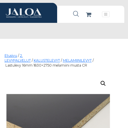
Products search
Päävalikko
Etusivu
/
2.
LEVYPALVELUT
/
KALUSTELEVYT
/
MELAMIINILEVYT
/
Lastulevy 16mm 1830×2750 melamiini musta CR