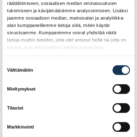
räätälöimiseen, sosiaalisen median ominaisuuksien
Tutustu myös
tukemiseen ja kävijämäärämme analysoimiseen. Lisäksi
jaamme sosiaalisen median, mainosalan ja analytiikka-
alan kumppaneillemme tietoja siitä, miten käytät
sivustoamme. Kumppanimme voivat yhdistää näitä
tietoja muihin tietoihin, joita olet antanut heille tai joita on
kerätty, kun olet käyttänyt heidän palvelujaan.
Suostumuksen
Välttämätön
valinta
Mieltymykset
Lastulevy 16mm
Lastulevy 16mm
570×2750 valkoinen
1830×2750 melamiini II
hyllylevy
Tolstoi
Tilastot
Markkinointi
29.08€ /kpl
107.57€ /kpl
(alv. 0%)
(alv. 0%)