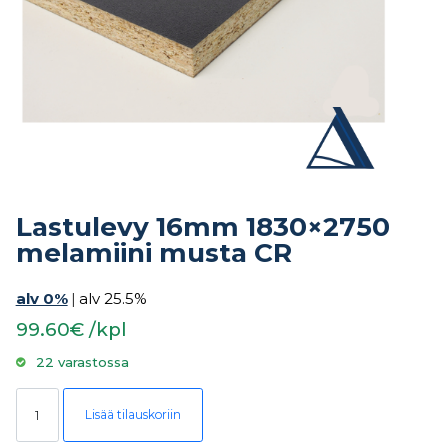
Lastulevy 16mm 1830×2750
melamiini musta CR
alv 0%
|
alv 25.5%
99.60€ /kpl
22 varastossa
Lastulevy 16mm 1830x2750 melamiini musta CR määrä
Lisää tilauskoriin