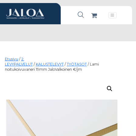
Products search
Päävalikko
Etusivu
/
2.
LEVYPALVELUT
/
KALUSTELEVYT
/
TYÖTASOT
/ Lami
noitukoivuvaneri 19mm JaloValkoinen €/jm