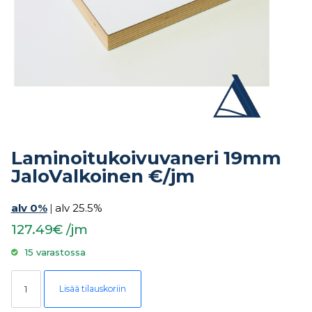
Laminoitukoivuvaneri 19mm
JaloValkoinen €/jm
alv 0%
|
alv 25.5%
127.49€ /jm
15 varastossa
Laminoitukoivuvaneri 19mm JaloValkoinen €/jm määrä
Lisää tilauskoriin