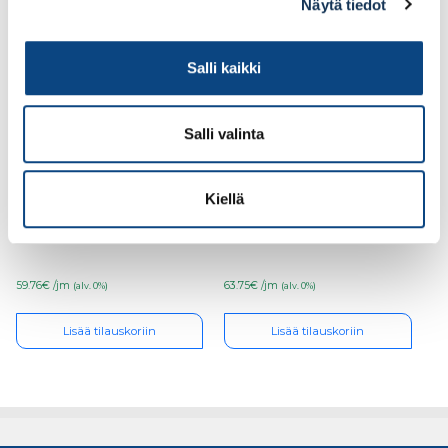
Näytä tiedot
Salli kaikki
Salli valinta
Työtaso Tumma Jalava
Työtaso Bernini
Kiellä
30mm/R5, miniveloitus
Marmori 30mm/ABS,
1m
miniveloitus 1m
59.76€ /jm
63.75€ /jm
(alv. 0%)
(alv. 0%)
Lisää tilauskoriin
Lisää tilauskoriin