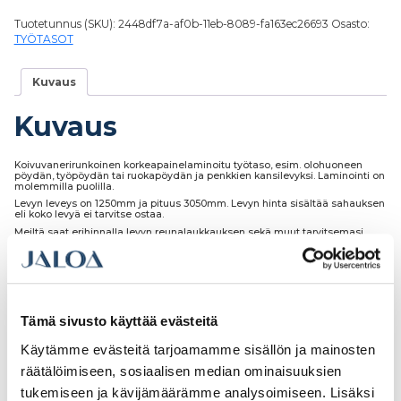
Tuotetunnus (SKU):
2448df7a-af0b-11eb-8089-fa163ec26693
Osasto:
TYÖTASOT
Kuvaus
Kuvaus
Koivuvanerirunkoinen korkeapainelaminoitu työtaso, esim. olohuoneen
pöydän, työpöydän tai ruokapöydän ja penkkien kansilevyksi. Laminointi on
molemmilla puolilla.
Levyn leveys on 1250mm ja pituus 3050mm. Levyn hinta sisältää sahauksen
eli koko levyä ei tarvitse ostaa.
Meiltä saat erihinnalla levyn reunalaukkauksen sekä muut tarvitsemasi
työstöt.
Tämä sivusto käyttää evästeitä
Tutustu myös
Käytämme evästeitä tarjoamamme sisällön ja mainosten
räätälöimiseen, sosiaalisen median ominaisuuksien
tukemiseen ja kävijämäärämme analysoimiseen. Lisäksi