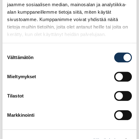
jaamme sosiaalisen median, mainosalan ja analytiikka-
alan kumppaneillemme tietoja siitä, miten käytät
sivustoamme. Kumppanimme voivat yhdistää näitä
tietoja muihin tietoihin, joita olet antanut heille tai joita on
kerätty, kun olet käyttänyt heidän palvelujaan.
Suostumuksen
Välttämätön
valinta
Työtaso Stone Oak
Työtaso Harmaa Laasti
5527FP 30mm,
30mm/R5, miniveloitus
Mieltymykset
minimiveloitus 1m
1m
POISTUVA
Tilastot
52.59€ /jm
59.76€ /jm
(alv. 0%)
(alv. 0%)
Markkinointi
Lisää tilauskoriin
Lisää tilauskoriin