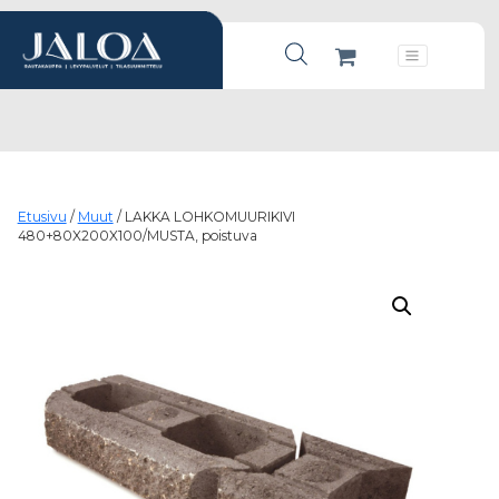
Products search
Päävalikko
Etusivu
/
Muut
/ LAKKA LOHKOMUURIKIVI
480+80X200X100/MUSTA, poistuva