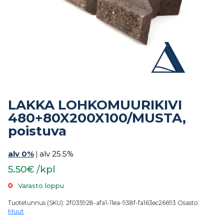
LAKKA LOHKOMUURIKIVI
480+80X200X100/MUSTA,
poistuva
alv 0%
|
alv 25.5%
5.50€ /kpl
Varasto loppu
Tuotetunnus (SKU):
2f035928-afa1-11ea-938f-fa163ec26693
Osasto:
Muut