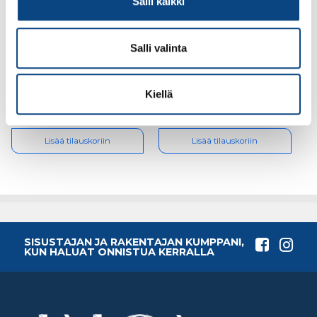
Salli kaikki
Turvajalkine Sievi
Turvajalkine Sievi Air
Salli valinta
Alaska Roller XL+ S3
R3 roller S3 koko 40,
koko 42, 48-52433-373-
44-52375-383-92M,
25M, poistuva
poistuva
Kiellä
0.00€
0.00€
(alv. 0%)
(alv. 0%)
Lisää tilauskoriin
Lisää tilauskoriin
SISUSTAJAN JA RAKENTAJAN KUMPPANI,
KUN HALUAT ONNISTUA KERRALLA