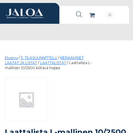
Products search
Päävalikko
Etusivu
/
3. TILASUUNNITTELU
/
KERAAMISET
LAATAT JA LISTAT
/
LAATTALISTAT
/ Laattalista L-
mallinen 10/2500 kiiltävä hopea
Laattalista L-mallinen 10/2500