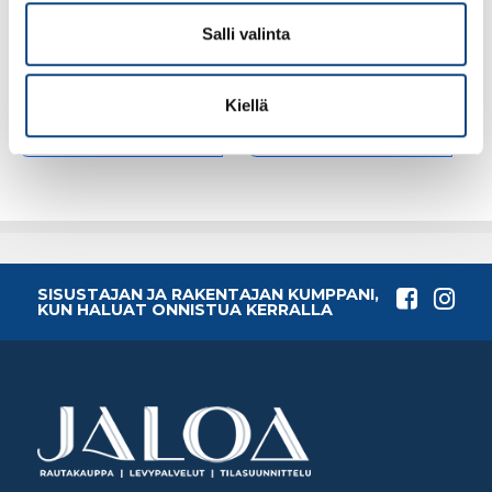
harjattu
Salli valinta
24.66€ /kpl
31.79€ /kpl
(alv. 0%)
(alv. 0%)
Kiellä
Lisää tilauskoriin
Lisää tilauskoriin
SISUSTAJAN JA RAKENTAJAN KUMPPANI,
KUN HALUAT ONNISTUA KERRALLA