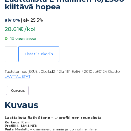
kiiltävä hopea
alv 0%
|
alv 25.5%
28.61€ /kpl
10 varastossa
Laattalista L-mallinen 10/2500 kiiltävä hopea määrä
Lisää tilauskoriin
Tuotetunnus (SKU):
a0ba1ad2-42fa-11f1-9e64-42010ab90124
Osasto:
LAATTALISTAT
Kuvaus
Kuvaus
Laattalista Bath Stone – L-profiilinen reunalista
Korkeus:
10 mm
Profiili:
L- MALLINEN
Pinta:
Maalattu – kivimäinen, lämmin ja luonnollinen ilme