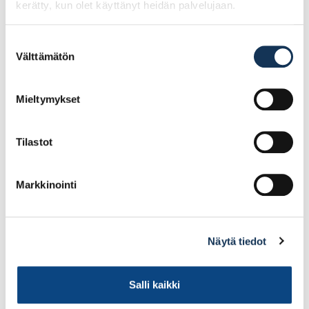
kerätty, kun olet käyttänyt heidän palvelujaan.
Laattalista neliö
Lattiakaivonkansi RST
10/2500 matta hopea
Sumu197x197mm
harjattu
Suostumuksen
Välttämätön
valinta
26.29€ /kpl
31.79€ /kpl
(alv. 0%)
(alv. 0%)
Mieltymykset
Lisää tilauskoriin
Lisää tilauskoriin
Tilastot
Markkinointi
Näytä tiedot
Salli kaikki
Laattalista L-mallinen
Lattiakaivonkansi RST
08/2500 sandstone
Sade 197x197mm