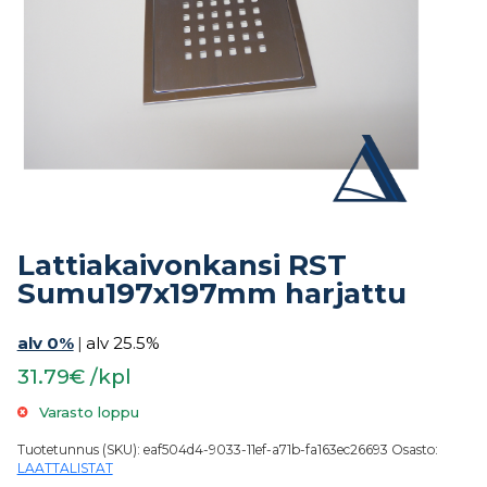
Lattiakaivonkansi RST
Sumu197x197mm harjattu
alv 0%
|
alv 25.5%
31.79€ /kpl
Varasto loppu
Tuotetunnus (SKU):
eaf504d4-9033-11ef-a71b-fa163ec26693
Osasto:
LAATTALISTAT