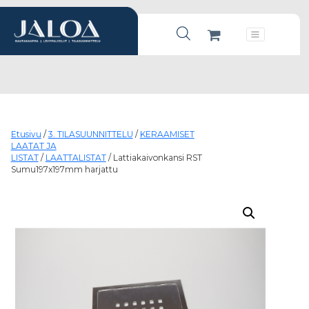
Products search
Päävalikko
Etusivu
/
3. TILASUUNNITTELU
/
KERAAMISET
LAATAT JA
LISTAT
/
LAATTALISTAT
/ Lattiakaivonkansi RST
Sumu197x197mm harjattu