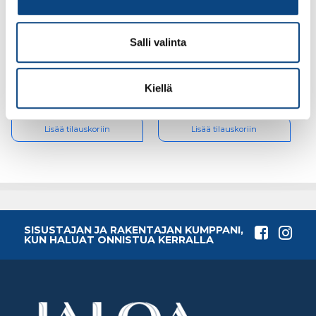
Laattalista L-mallinen
Laattalista L-mallinen
10/2500 valkoinen
08/2500 sandstone
Salli valinta
Kiellä
28.61€ /kpl
24.66€ /kpl
(alv. 0%)
(alv. 0%)
Lisää tilauskoriin
Lisää tilauskoriin
SISUSTAJAN JA RAKENTAJAN KUMPPANI,
KUN HALUAT ONNISTUA KERRALLA