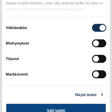
tietoja muihin tietoihin, joita olet antanut heille tai joita on
kerätty, kun olet käyttänyt heidän palvelujaan.
Laattalista neliö
Laattalista neliö
Suostumuksen
10/2500 sandstone
10/2500 matta hopea
Välttämätön
valinta
Mieltymykset
41.35€ /kpl
26.29€ /kpl
(alv. 0%)
(alv. 0%)
Lisää tilauskoriin
Lisää tilauskoriin
Tilastot
Markkinointi
Näytä tiedot
Salli kaikki