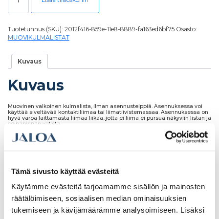
Tuotetunnus (SKU):
2012f416-859e-11e8-8889-fa163ed6bf75
Osasto:
MUOVIKULMALISTAT
Kuvaus
Kuvaus
Muovinen valkoinen kulmalista, ilman asennusteippiä. Asennuksessa voi
käyttää siveltävää kontaktiliimaa tai liimatiivistemassaa. Asennuksessa on
hyvä varoa laittamasta liimaa liikaa, jotta ei liima ei pursua näkyviin listan ja
seinäpinnan välistä.
Tämä sivusto käyttää evästeitä
Tutustu myös
Käytämme evästeitä tarjoamamme sisällön ja mainosten
räätälöimiseen, sosiaalisen median ominaisuuksien
tukemiseen ja kävijämäärämme analysoimiseen. Lisäksi