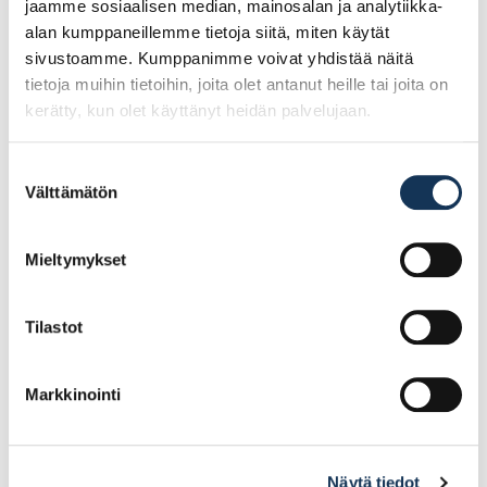
jaamme sosiaalisen median, mainosalan ja analytiikka-
alan kumppaneillemme tietoja siitä, miten käytät
sivustoamme. Kumppanimme voivat yhdistää näitä
tietoja muihin tietoihin, joita olet antanut heille tai joita on
kerätty, kun olet käyttänyt heidän palvelujaan.
Suostumuksen
Välttämätön
valinta
Kulmalista, muovi
Kulmalista teippi,
12x12x2750mm NU 12-
muovi 40x40x2750mm
Mieltymykset
410
NU 40T-410
Tilastot
4.04€ /kpl
21.43€ /kpl
(alv. 0%)
(alv. 0%)
Lisää tilauskoriin
Lisää tilauskoriin
Markkinointi
Näytä tiedot