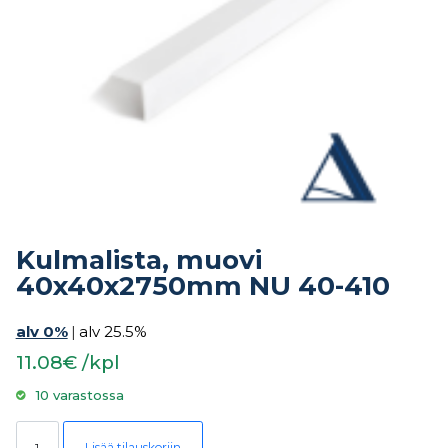
Kulmalista, muovi
40x40x2750mm NU 40-410
alv 0%
|
alv 25.5%
11.08€ /kpl
10 varastossa
Kulmalista, muovi 40x40x2750mm NU 40-410 määrä
Lisää tilauskoriin