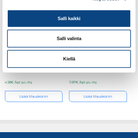
Salli kaikki
Salli valinta
Kulmalista, muovi
Kulmalista teippi,
15x15x2750mm NU 15-
muovi 20x20x2750 mm
Kiellä
410
NU 20T-410
4.58€ /kpl
11.87€ /kpl
(alv. 0%)
(alv. 0%)
Lisää tilauskoriin
Lisää tilauskoriin