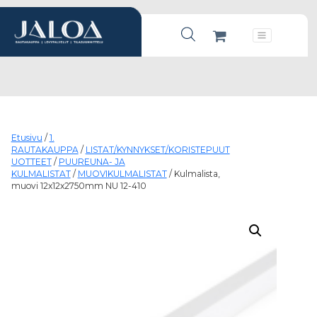
Products search
Päävalikko
Etusivu
/
1.
RAUTAKAUPPA
/
LISTAT/KYNNYKSET/KORISTEPUUT
UOTTEET
/
PUUREUNA- JA
KULMALISTAT
/
MUOVIKULMALISTAT
/ Kulmalista,
muovi 12x12x2750mm NU 12-410