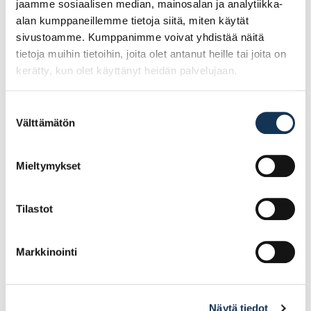
jaamme sosiaalisen median, mainosalan ja analytiikka-
alan kumppaneillemme tietoja siitä, miten käytät
sivustoamme. Kumppanimme voivat yhdistää näitä
tietoja muihin tietoihin, joita olet antanut heille tai joita on
kerätty, kun olet käyttänyt heidän palvelujaan.
Suostumuksen
Välttämätön
valinta
Kulmalista, muovi
Kulmalista, muovi
40x40x2750mm NU 40-
15x15x2750mm NU 15-
Mieltymykset
410
410
Tilastot
11.08€ /kpl
4.58€ /kpl
(alv. 0%)
(alv. 0%)
Lisää tilauskoriin
Lisää tilauskoriin
Markkinointi
Näytä tiedot