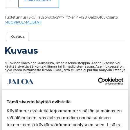
Tuotetunnus (SKU):
a62b49c6-27ff-11f0-af14-42010ab90105
Osasto:
MUOVIKULMALISTAT
Kuvaus
Kuvaus
Muovinen valkoinen kulmalista, ilman asennusteippiä. Asennuksessa voi
käyttää siveltävää kontaktiliimaa tai liimatiivistemassaa. Asennuksessa on
hyvä varoa laittamasta liimaa liikaa, jotta ei liima ei pursua näkyviin listan ja
seinäpinnan välistä.
Tämä sivusto käyttää evästeitä
Tutustu myös
Käytämme evästeitä tarjoamamme sisällön ja mainosten
räätälöimiseen, sosiaalisen median ominaisuuksien
tukemiseen ja kävijämäärämme analysoimiseen. Lisäksi