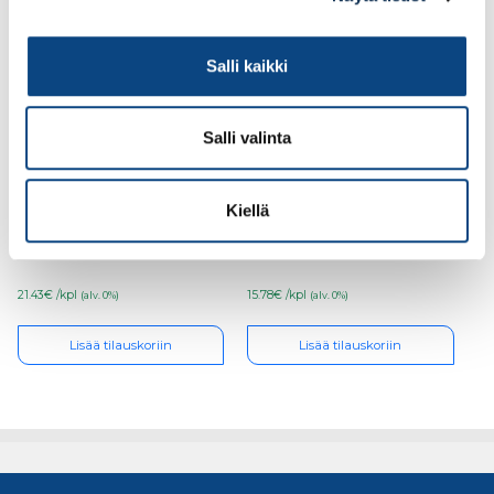
Salli kaikki
Salli valinta
Kulmalista teippi,
Kulmalista teippi,
muovi 40x40x2750mm
muovi 25x25x2750mm
Kiellä
NU 40T-410
NU 25T-410
21.43€ /kpl
15.78€ /kpl
(alv. 0%)
(alv. 0%)
Lisää tilauskoriin
Lisää tilauskoriin