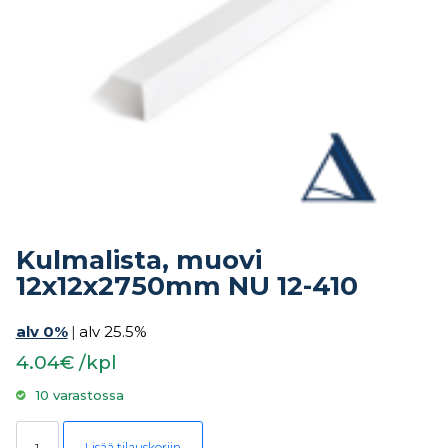
Kulmalista, muovi
12x12x2750mm NU 12-410
alv 0%
|
alv 25.5%
4.04€ /kpl
10 varastossa
Kulmalista, muovi 12x12x2750mm NU 12-410 määrä
Lisää tilauskoriin