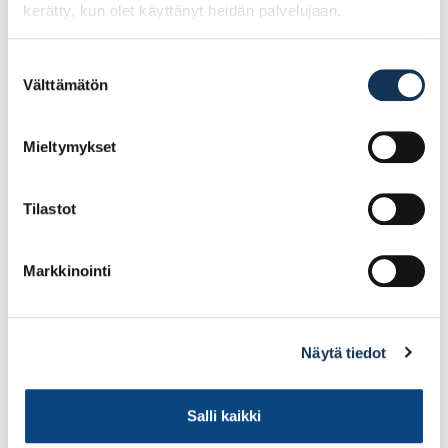
kerätty, kun olet käyttänyt heidän palvelujaan.
Kubala 0377 epoksi
Kubala 1412
pesusieni 2K-kahvalla
maalikaavin varaterä
140×280
40mm
Suostumuksen
Välttämätön
valinta
22.46€ /kpl
3.75€ /kpl
(alv. 0%)
(alv. 0%)
Mieltymykset
Lisää tilauskoriin
Lisää tilauskoriin
Tilastot
Markkinointi
Näytä tiedot
Salli kaikki
Kubala 1628 K-
Kubala 1405