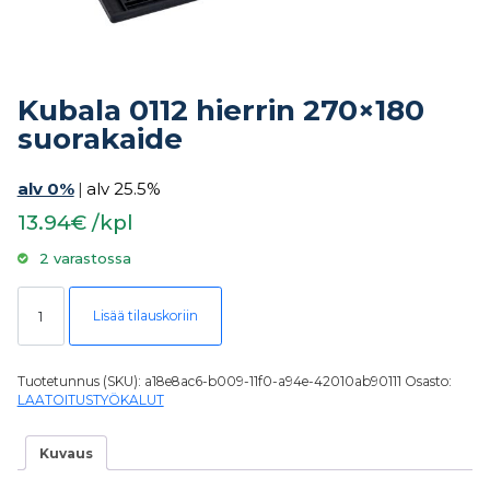
Kubala 0112 hierrin 270×180
suorakaide
alv 0%
|
alv 25.5%
13.94€ /kpl
2 varastossa
Kubala 0112 hierrin 270x180 suorakaide määrä
Lisää tilauskoriin
Tuotetunnus (SKU):
a18e8ac6-b009-11f0-a94e-42010ab90111
Osasto:
LAATOITUSTYÖKALUT
Kuvaus