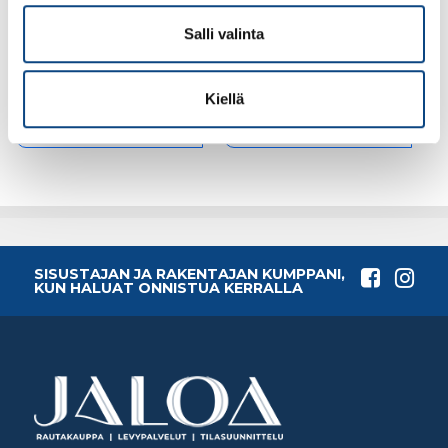
saumakumi 95×105
saumajyrsin 50mm
viimeistelyyn
Salli valinta
4.14€ /kpl
6.37€ /kpl
(alv. 0%)
(alv. 0%)
Kiellä
Lisää tilauskoriin
Lisää tilauskoriin
SISUSTAJAN JA RAKENTAJAN KUMPPANI,
KUN HALUAT ONNISTUA KERRALLA