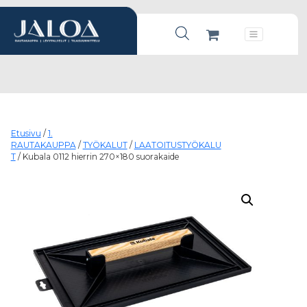
Products search
Päävalikko
Etusivu
/
1.
RAUTAKAUPPA
/
TYÖKALUT
/
LAATOITUSTYÖKALU
T
/ Kubala 0112 hierrin 270×180 suorakaide