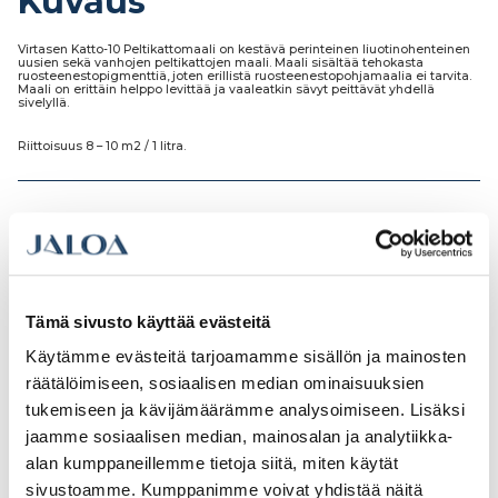
Kuvaus
Virtasen Katto-10 Peltikattomaali on kestävä perinteinen liuotinohenteinen
uusien sekä vanhojen peltikattojen maali. Maali sisältää tehokasta
ruosteenestopigmenttiä, joten erillistä ruosteenestopohjamaalia ei tarvita.
Maali on erittäin helppo levittää ja vaaleatkin sävyt peittävät yhdellä
sivelyllä.
Riittoisuus 8 – 10 m2 / 1 litra.
Tutustu myös
Tämä sivusto käyttää evästeitä
Käytämme evästeitä tarjoamamme sisällön ja mainosten
räätälöimiseen, sosiaalisen median ominaisuuksien
tukemiseen ja kävijämäärämme analysoimiseen. Lisäksi
jaamme sosiaalisen median, mainosalan ja analytiikka-
alan kumppaneillemme tietoja siitä, miten käytät
sivustoamme. Kumppanimme voivat yhdistää näitä