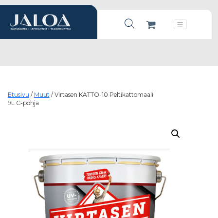
Products search
Päävalikko
Etusivu
/
Muut
/ Virtasen KATTO-10 Peltikattomaali
9L C-pohja