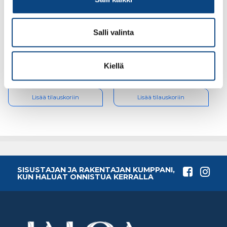
Turvajalkine Sievi
Turvajalkine Sievi
Salli valinta
Alaska Roller XL+ S3
Storm XL+ S3 koko 43,
koko 42, 48-52433-373-
49-52782-153-0PM,
25M, poistuva
poistuva
Kiellä
0.00€
0.00€
(alv. 0%)
(alv. 0%)
Lisää tilauskoriin
Lisää tilauskoriin
SISUSTAJAN JA RAKENTAJAN KUMPPANI,
KUN HALUAT ONNISTUA KERRALLA