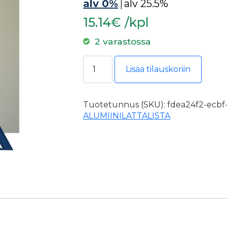
alv 0%
|
alv 25.5%
15.14€ /kpl
2 varastossa
Hobby Lattalista 20x2,0mm valkoi
Lisää tilauskoriin
Tuotetunnus (SKU):
fdea24f2-ecbf
ALUMIINILATTALISTA