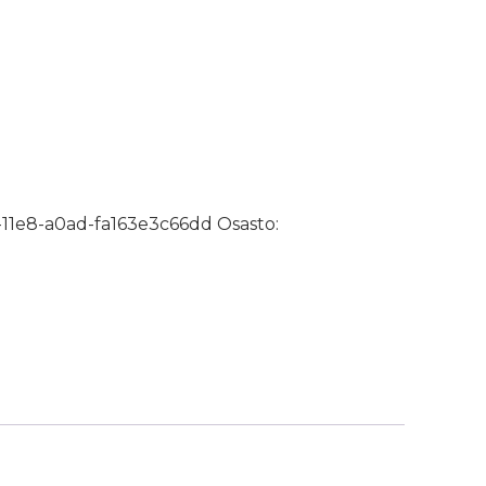
nen 2m määrä
-11e8-a0ad-fa163e3c66dd
Osasto: