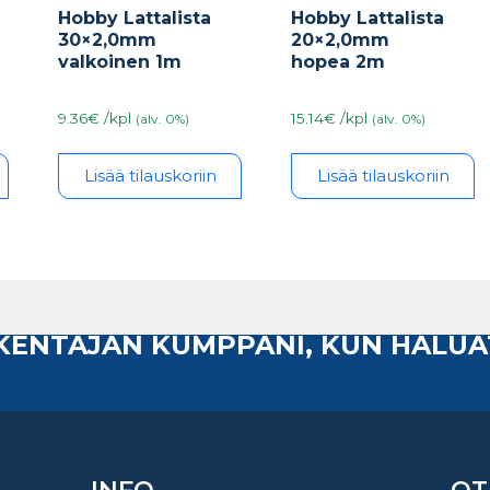
Hobby Lattalista
Hobby Lattalista
20×2,0mm
30×2,0mm
hopea 2m
valkoinen 1m
15.14€ /kpl
9.36€ /kpl
(alv. 0%)
(alv. 0%)
Lisää tilauskoriin
Lisää tilauskoriin
AKENTAJAN KUMPPANI, KUN HALUA