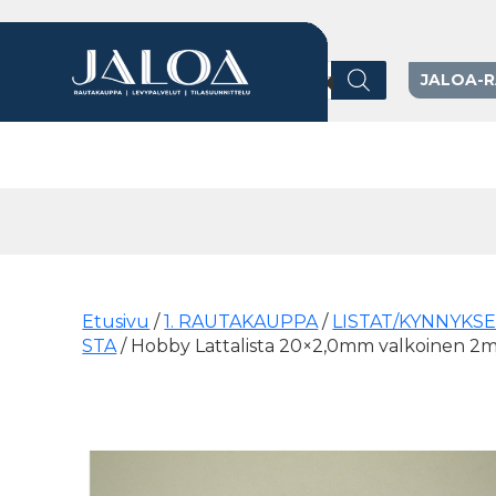
Products search
JALOA-
Päävalikko
Etusivu
/
1. RAUTAKAUPPA
/
LISTAT/KYNNYKS
STA
/ Hobby Lattalista 20×2,0mm valkoinen 2