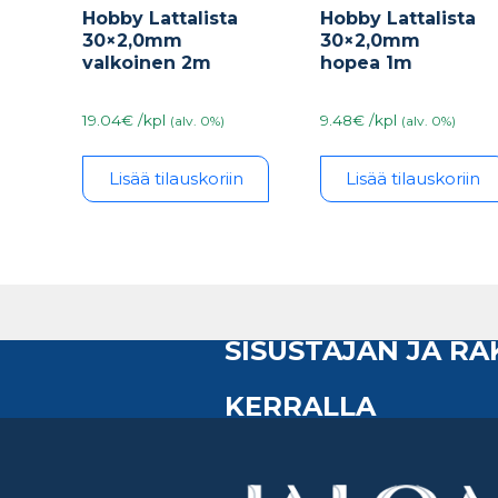
Hobby Lattalista
Hobby Lattalista
30×2,0mm
30×2,0mm
hopea 1m
valkoinen 2m
9.48€ /kpl
19.04€ /kpl
(alv. 0%)
(alv. 0%)
Lisää tilauskoriin
Lisää tilauskoriin
SISUSTAJAN JA R
KERRALLA