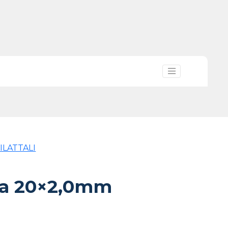
ILATTALI
ta 20×2,0mm