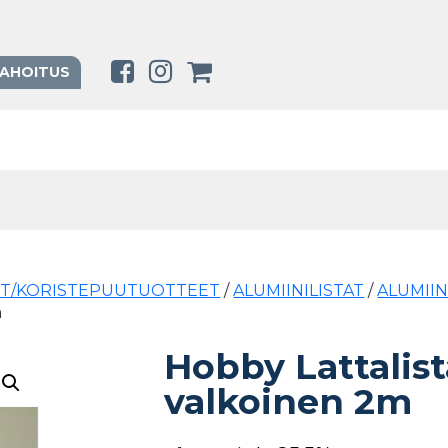
RAHOITUS
ET/KORISTEPUUTUOTTEET
/
ALUMIINILISTAT
/
ALUMIIN
m
Hobby Lattalis
valkoinen 2m