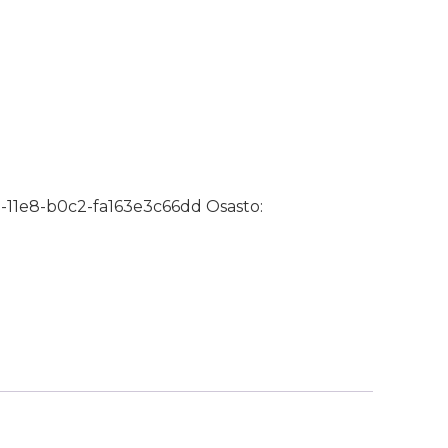
nen 2m määrä
-11e8-b0c2-fa163e3c66dd
Osasto: