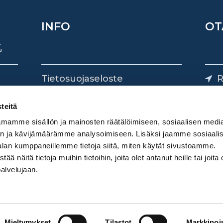
INFO
OT
Tietosuojaseloste
R
Yhteystiedot
Yliv
0
teitä
mamme sisällön ja mainosten räätälöimiseen, sosiaalisen medi
n ja kävijämäärämme analysoimiseen. Lisäksi jaamme sosiaali
alan kumppaneillemme tietoja siitä, miten käytät sivustoamme.
näitä tietoja muihin tietoihin, joita olet antanut heille tai joita 
palvelujaan.
Mieltymykset
Tilastot
Markkinoin