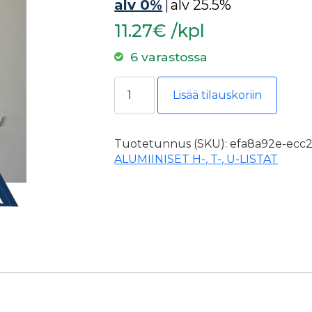
alv 0%
|
alv 25.5%
11.27€ /kpl
6 varastossa
Hobby H-Lista 9,1x12x1,3mm valkoi
Lisää tilauskoriin
Tuotetunnus (SKU):
efa8a92e-ecc2
ALUMIINISET H-, T-, U-LISTAT