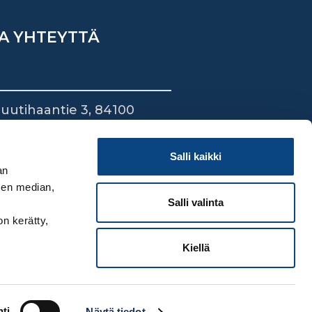
A YHTEYTTÄ
uutihaantie 3, 84100
ieska
44 745 1700
Salli kaikki
an
sen median,
Salli valinta
on kerätty,
Kiellä
ti
Näytä tiedot