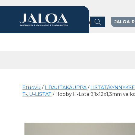
Products search
JALOA-
Päävalikko
Etusivu
/
1. RAUTAKAUPPA
/
LISTAT/KYNNYKS
T-, U-LISTAT
/ Hobby H-Lista 9,1x12x1,3mm val