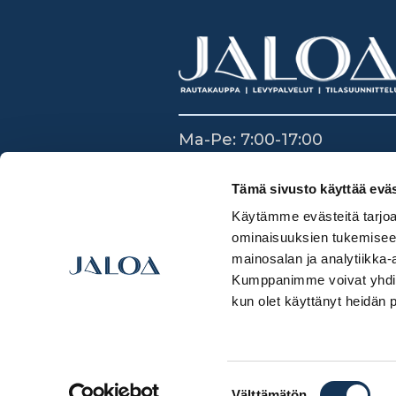
Ma-Pe: 7:00-17:00
La: 8:30-14:00
Su: Suljettu
Tämä sivusto käyttää eväs
Käytämme evästeitä tarjoa
ominaisuuksien tukemisee
mainosalan ja analytiikka-
Kumppanimme voivat yhdistää 
kun olet käyttänyt heidän 
Suostumuksen
Välttämätön