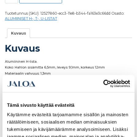
Tuotetunnus (SKU):
12527860-ecc3-11e8-b344-fa163e3c66dd
Osasto:
ALUMIINISET H-, T-, U-LISTAT
Kuvaus
Kuvaus
Alumiininen H-lista.
Koko: Hahlon sisämitta 6,5mm, leveys 9,1mm, korkeus 12mm
Materiaalin vahvuus: 1,3mm
Tutustu myös
Tämä sivusto käyttää evästeitä
Käytämme evästeitä tarjoamamme sisällön ja mainosten
räätälöimiseen, sosiaalisen median ominaisuuksien
tukemiseen ja kävijämäärämme analysoimiseen. Lisäksi
jaamme sosiaalisen median, mainosalan ja analytiikka-