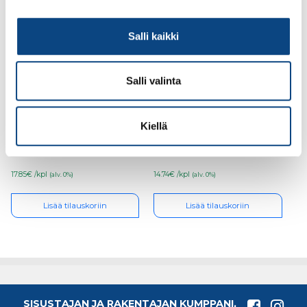
Salli kaikki
Salli valinta
Hobby U-Lista
Hobby T-Lista
14x16x2,0mm valkoinen
20x20x1,5mm Hopea 2m
Kiellä
2m
17.85€ /kpl
14.74€ /kpl
(alv. 0%)
(alv. 0%)
Lisää tilauskoriin
Lisää tilauskoriin
SISUSTAJAN JA RAKENTAJAN KUMPPANI,