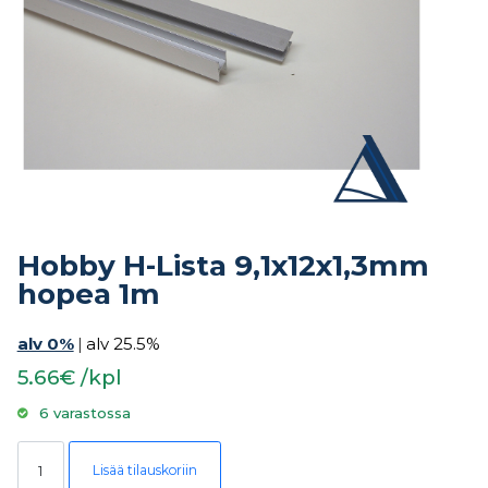
Hobby H-Lista 9,1x12x1,3mm
hopea 1m
alv 0%
|
alv 25.5%
5.66€ /kpl
6 varastossa
Hobby H-Lista 9,1x12x1,3mm hopea 1m määrä
Lisää tilauskoriin