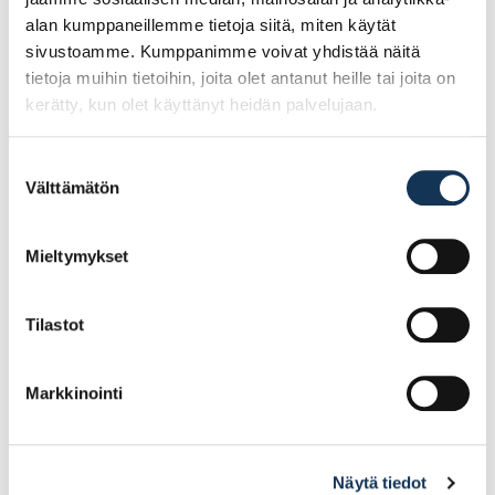
alan kumppaneillemme tietoja siitä, miten käytät
sivustoamme. Kumppanimme voivat yhdistää näitä
tietoja muihin tietoihin, joita olet antanut heille tai joita on
kerätty, kun olet käyttänyt heidän palvelujaan.
Suostumuksen
Välttämätön
valinta
Hobby U-Lista
Hobby U-Lista
10x10x2,0mm hopea 2m
10x10x2,0mm valkoinen
2m
Mieltymykset
Tilastot
12.35€ /kpl
12.35€ /kpl
(alv. 0%)
(alv. 0%)
Lisää tilauskoriin
Lisää tilauskoriin
Markkinointi
Näytä tiedot