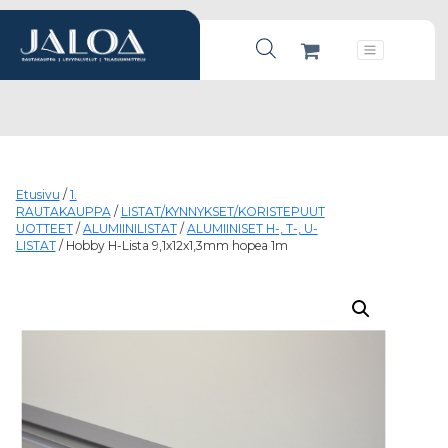
Products search
Päävalikko
Etusivu
/
1.
RAUTAKAUPPA
/
LISTAT/KYNNYKSET/KORISTEPUUT
UOTTEET
/
ALUMIINILISTAT
/
ALUMIINISET H-, T-, U-
LISTAT
/ Hobby H-Lista 9,1x12x1,3mm hopea 1m