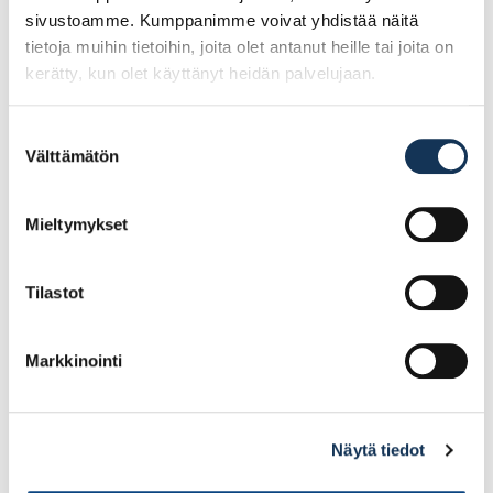
sivustoamme. Kumppanimme voivat yhdistää näitä
tietoja muihin tietoihin, joita olet antanut heille tai joita on
kerätty, kun olet käyttänyt heidän palvelujaan.
Suostumuksen
Välttämätön
valinta
Guide 775W
Guide 159, koko 8
Vedenkestävä, koko 7
Mieltymykset
9.40€ /kpl
5.98€ /kpl
(alv. 0%)
(alv. 0%)
Tilastot
Lisää tilauskoriin
Lisää tilauskoriin
Markkinointi
Näytä tiedot