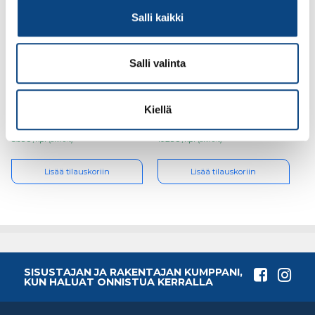
Salli kaikki
Salli valinta
Guide 159, koko 9
Guide 308
viiltosuojakäsineet,
koko 11
Kiellä
5.98€ /kpl
10.28€ /kpl
(alv. 0%)
(alv. 0%)
Lisää tilauskoriin
Lisää tilauskoriin
SISUSTAJAN JA RAKENTAJAN KUMPPANI,
KUN HALUAT ONNISTUA KERRALLA