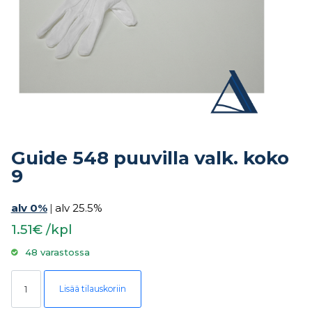
Guide 548 puuvilla valk. koko
9
alv 0%
|
alv 25.5%
1.51€ /kpl
48 varastossa
Guide 548 puuvilla valk. koko 9 määrä
Lisää tilauskoriin