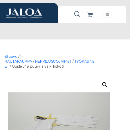
Products search
Päävalikko
Etusivu
/
1.
RAUTAKAUPPA
/
HENKILÖSUOJAIMET
/
TYÖKÄSINE
ET
/ Guide 548 puuvilla valk. koko 9