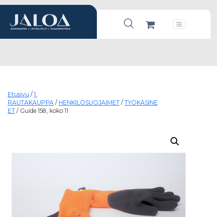
Products search
Päävalikko
Etusivu
/
1.
RAUTAKAUPPA
/
HENKILÖSUOJAIMET
/
TYÖKÄSINE
ET
/ Guide 158, koko 11