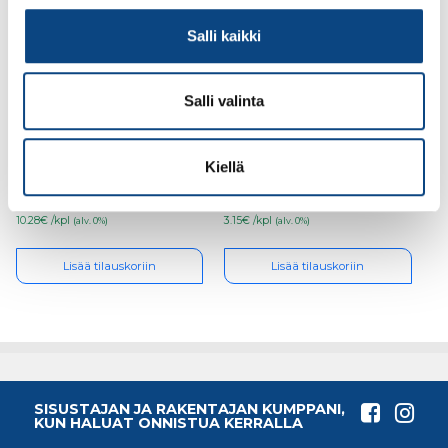
Salli kaikki
Salli valinta
Guide 308
Guide 807, koko 8
viiltosuojakäsineet,
koko 8
Kiellä
10.28€ /kpl
3.15€ /kpl
(alv. 0%)
(alv. 0%)
Lisää tilauskoriin
Lisää tilauskoriin
SISUSTAJAN JA RAKENTAJAN KUMPPANI,
KUN HALUAT ONNISTUA KERRALLA