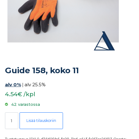
Guide 158, koko 11
alv 0%
|
alv 25.5%
4.54€ /kpl
42 varastossa
Guide 158, koko 11 määrä
Lisää tilauskoriin