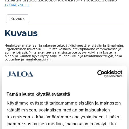
Tuotetunnus (SKU):
d36d08b6-fe08-11ed-a64f-fa163ec26693
Osasto:
TYÖKÄSINEET
Kuvaus
Kuvaus
Neuloksen materiaali ja rakenne tekevät käsineestä eristävän ja lämpimän.
Ergonominen muotoilu. Kulutusta kestävä lateksipinnoite kämmenessä ja
sormenpäissä. Pintarakenteensa ansiosta ote pysyy kuivilla ja kosteilla
pinnoilla. Ökotex-hyväksytty. Sopii rakennuksille ja tavarankäsittelyyn, sekä
puutarha- ja maataloustöihin.
Tutustu myös
Tämä sivusto käyttää evästeitä
Käytämme evästeitä tarjoamamme sisällön ja mainosten
räätälöimiseen, sosiaalisen median ominaisuuksien
tukemiseen ja kävijämäärämme analysoimiseen. Lisäksi
jaamme sosiaalisen median, mainosalan ja analytiikka-