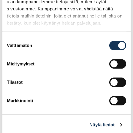
alan kumppaneillemme tietoja siitä, miten käytät
sivustoamme. Kumppanimme voivat yhdistää näitä
tietoja muihin tietoihin, joita olet antanut heille tai joita on
kerätty, kun olet käyttänyt heidän palvelujaan.
Suostumuksen
Välttämätön
valinta
Guide 102 , koko 8
Guide 308
viiltosuojakäsineet,
koko 7
Mieltymykset
3.51€ /kpl
8.69€ /kpl
(alv. 0%)
(alv. 0%)
Tilastot
Lisää tilauskoriin
Lisää tilauskoriin
Markkinointi
Näytä tiedot