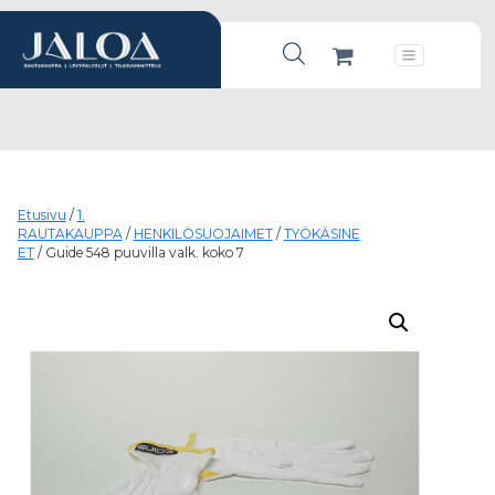
Products search
Päävalikko
Etusivu
/
1.
RAUTAKAUPPA
/
HENKILÖSUOJAIMET
/
TYÖKÄSINE
ET
/ Guide 548 puuvilla valk. koko 7