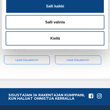
Salli kaikki
Salli valinta
Guide 88w, koko 12
Guide 159, koko 10
Kiellä
11.95€ /kpl
5.98€ /kpl
(alv. 0%)
(alv. 0%)
Lisää tilauskoriin
Lisää tilauskoriin
SISUSTAJAN JA RAKENTAJAN KUMPPANI,
KUN HALUAT ONNISTUA KERRALLA