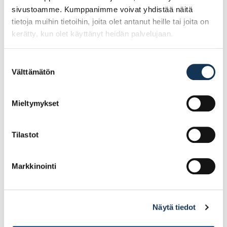
sivustoamme. Kumppanimme voivat yhdistää näitä
tietoja muihin tietoihin, joita olet antanut heille tai joita on
kerätty, kun olet käyttänyt heidän palvelujaan.
Suostumuksen
Välttämätön
valinta
Guide 102 , koko 7
Guide 156, koko 8
Mieltymykset
3.51€ /kpl
5.50€ /kpl
(alv. 0%)
(alv. 0%)
Tilastot
Lisää tilauskoriin
Lisää tilauskoriin
Markkinointi
Näytä tiedot