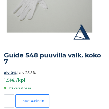
Guide 548 puuvilla valk. koko
7
alv 0%
|
alv 25.5%
1.51€ /kpl
23 varastossa
Guide 548 puuvilla valk. koko 7 määrä
Lisää tilauskoriin