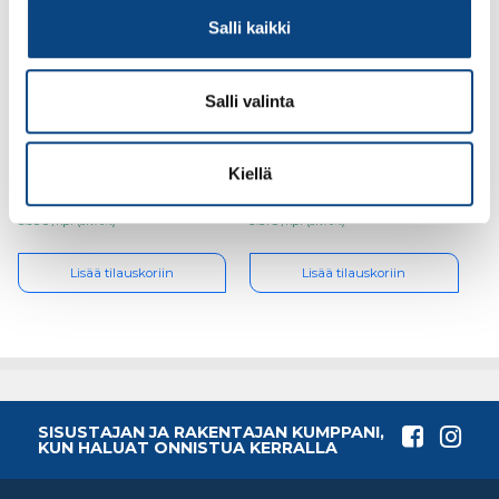
Salli kaikki
Salli valinta
Guide 159, koko 6
Guide 102 , koko 9
Kiellä
5.98€ /kpl
3.51€ /kpl
(alv. 0%)
(alv. 0%)
Lisää tilauskoriin
Lisää tilauskoriin
SISUSTAJAN JA RAKENTAJAN KUMPPANI,
KUN HALUAT ONNISTUA KERRALLA