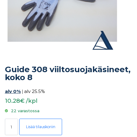
Guide 308 viiltosuojakäsineet,
koko 8
alv 0%
|
alv 25.5%
10.28€ /kpl
22 varastossa
Guide 308 viiltosuojakäsineet, koko 8 määrä
Lisää tilauskoriin