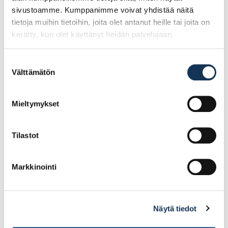
sivustoamme. Kumppanimme voivat yhdistää näitä
tietoja muihin tietoihin, joita olet antanut heille tai joita on
kerätty, kun olet käyttänyt heidän palvelujaan.
Suostumuksen
Välttämätön
valinta
Guide 308
Guide 308
viiltosuojakäsineet,
viiltosuojakäsineet,
koko 11
koko 6
Mieltymykset
10.28€ /kpl
10.28€ /kpl
(alv. 0%)
(alv. 0%)
Tilastot
Lisää tilauskoriin
Lisää tilauskoriin
Markkinointi
Näytä tiedot