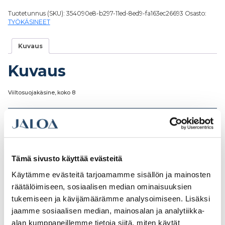
Tuotetunnus (SKU):
354090e8-b297-11ed-8ed9-fa163ec26693
Osasto:
TYÖKÄSINEET
Kuvaus
Kuvaus
Viiltosuojakäsine, koko 8
Tutustu myös
Tämä sivusto käyttää evästeitä
Käytämme evästeitä tarjoamamme sisällön ja mainosten
räätälöimiseen, sosiaalisen median ominaisuuksien
tukemiseen ja kävijämäärämme analysoimiseen. Lisäksi
jaamme sosiaalisen median, mainosalan ja analytiikka-
alan kumppaneillemme tietoja siitä, miten käytät