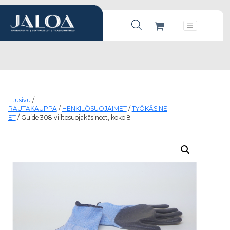
Products search
Päävalikko
Etusivu
/
1.
RAUTAKAUPPA
/
HENKILÖSUOJAIMET
/
TYÖKÄSINE
ET
/ Guide 308 viiltosuojakäsineet, koko 8