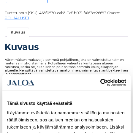
Tuotetunnus (SKU):
465f0570-eab3-11ef-b071-fa163ec26693
Osasto:
POHJALLISET
Kuvaus
Kuvaus
Äärimmäisen mukava ja pehmeä pohjallinen, joka on valmistettu kolmen
materiaalin yhdistelmällä. Pohjallinen vähentää kantapään alueen
rasitusta, koska se jakaa kehon painon tasaisemmin koko jalkapohjan
alueelle. Hengittävä, vaihdettava, anatominen, vaimentava, antibakteerinen
ja antistaattinen.
Tämä sivusto käyttää evästeitä
Tutustu myös
Käytämme evästeitä tarjoamamme sisällön ja mainosten
räätälöimiseen, sosiaalisen median ominaisuuksien
tukemiseen ja kävijämäärämme analysoimiseen. Lisäksi