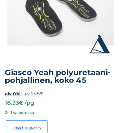
Giasco Yeah polyuretaani-
pohjallinen, koko 45
alv 0%
|
alv 25.5%
18.33€ /pg
1 varastossa
Giasco Yeah polyuretaani-pohjallinen, koko 45 määrä
Lisää tilauskoriin