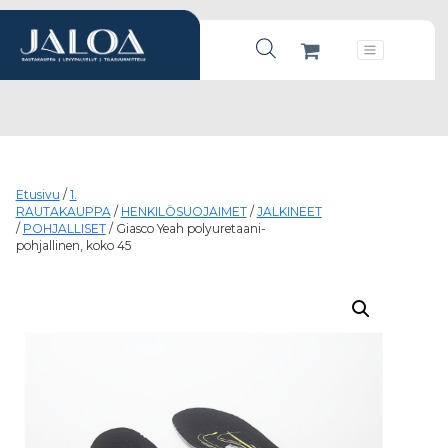
Products search
Päävalikko
Etusivu
/
1.
RAUTAKAUPPA
/
HENKILÖSUOJAIMET
/
JALKINEET
/
POHJALLISET
/ Giasco Yeah polyuretaani-
pohjallinen, koko 45