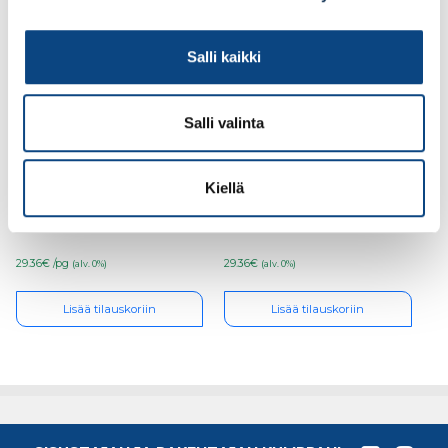
Salli kaikki
Salli valinta
Sievi pohjallinen Dual
Sievi pohjallinen Dual
Comfort Plus HIGH
Comfort Plus HIGH
Kiellä
arch koko 38, 00-
arch koko 44, 00-
99534-002-00H
99534-003-00H
29.36€ /pg
29.36€
(alv. 0%)
(alv. 0%)
Lisää tilauskoriin
Lisää tilauskoriin