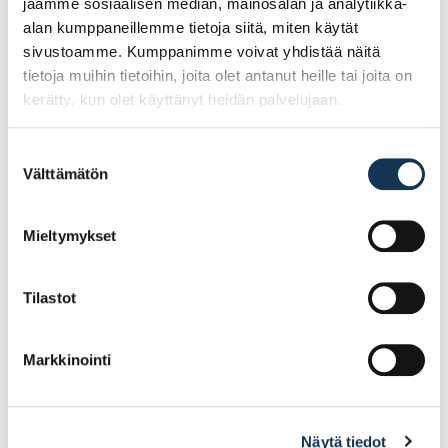
jaamme sosiaalisen median, mainosalan ja analytiikka-
alan kumppaneillemme tietoja siitä, miten käytät
sivustoamme. Kumppanimme voivat yhdistää näitä
tietoja muihin tietoihin, joita olet antanut heille tai joita on
kerätty, kun olet käyttänyt heidän palvelujaan.
Suostumuksen
Välttämätön
valinta
Sievi pohjallinen Dual
Sievi pohjallinen Dual
Comfort Plus NEUTRAL
Comfort Plus HIGH
Mieltymykset
arch koko 42, 00-
arch koko 40, 00-
99530-003-00H
99534-003-00H
Tilastot
29.36€
29.36€ /kpl
(alv. 0%)
(alv. 0%)
Lisää tilauskoriin
Lisää tilauskoriin
Markkinointi
Näytä tiedot