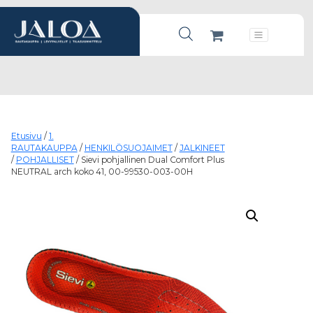
Products search
Päävalikko
Etusivu
/
1.
RAUTAKAUPPA
/
HENKILÖSUOJAIMET
/
JALKINEET
/
POHJALLISET
/ Sievi pohjallinen Dual Comfort Plus
NEUTRAL arch koko 41, 00-99530-003-00H