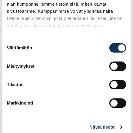
alan kumppaneillemme tietoja siitä, miten käytät
sivustoamme. Kumppanimme voivat yhdistää näitä
tietoja muihin tietoihin, joita olet antanut heille tai joita on
kerätty, kun olet käyttänyt heidän palvelujaan.
Suostumuksen
Välttämätön
valinta
Sievi pohjallinen Dual
Sievi pohjallinen Dual
Comfort Plus HIGH
Comfort Plus HIGH
arch koko 46, 00-
arch koko 41, 00-99534-
99534-003-00H
003-00H
Mieltymykset
29.36€
29.36€
(alv. 0%)
(alv. 0%)
Tilastot
Lisää tilauskoriin
Lisää tilauskoriin
Markkinointi
Näytä tiedot