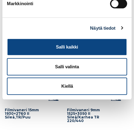
Markkinointi
99.68€ /kpl
116.69€ /kpl
(alv. 0%)
(alv. 0%)
Näytä tiedot
Lisää tilauskoriin
Lisää tilauskoriin
Salli kaikki
Salli valinta
Kiellä
Filmivaneri 15mm
Filmivaneri 9mm
1930×2760 II
1525×3050 II
Sileä,TR/Puu
Sileä/Karhea TR
220/440