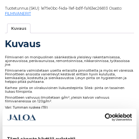
Tuotetunnus (SKU):
1e79e0bc-f4da-11ef-bd1f-fa163ec26693
Osasto:
FILMIVANERIT
Kuvaus
Kuvaus
Filmivaneri on monipuolinen säänkestävä yleislevy rakentamisessa,
ajoneuvoissa, perävaunuissa, remontoinnissa, nikkaroinnissa, työtasoissa
jne.
Filmivaneria valmistetaan useilla erilaisilla pinnoitteilla ja myös eri väreissä.
Pinnoitteen ansiosta vanerilevyt kestävät erittäin hyvin kulutusta,
kemikaaleja, kosteutta ja sienikasvustoa. Levyn pinta on hygieeninen ja
helppo pitää puhtaana.
Karhea- pinta on viirakuvioinen liukuestepinta. Sileä- pinta on tasainen
liukas filmipinta.
Pinnoitteen vahvuus ilmoitetaan g/m², yleisin kalvon vahvuus
filmivanereissa on 120g/m².
Väri: Tumman ruskea (TR)
Laatu: II-Laatu
Runko: koivuvaneria
Meiltä levyt voi ostaa myös määrämittaan sahattuna eri hinnoittelun
mukaan.
Muutkin tarvitsemasi työstöt ovat mahdollisia, kuten muotoilut, aukotukset,
Tämä sivusto käyttää evästeitä