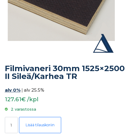
Filmivaneri 30mm 1525×2500
II Sileä/Karhea TR
alv 0%
|
alv 25.5%
127.61€ /kpl
2 varastossa
Filmivaneri 30mm 1525x2500 II Sileä/Karhea TR määrä
Lisää tilauskoriin