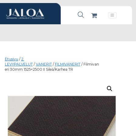
Products search
Päävalikko
Etusivu
/
2.
LEVYPALVELUT
/
VANERIT
/
FILMIVANERIT
/ Filmivan
eri 30mm 1525×2500 II Sileä/Karhea TR