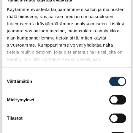
kulmasahaukset yms.
Käytämme evästeitä tarjoamamme sisällön ja mainosten
räätälöimiseen, sosiaalisen median ominaisuuksien
tukemiseen ja kävijämäärämme analysoimiseen. Lisäksi
Tutustu myös
jaamme sosiaalisen median, mainosalan ja analytiikka-
alan kumppaneillemme tietoja siitä, miten käytät
sivustoamme. Kumppanimme voivat yhdistää näitä
tietoja muihin tietoihin, joita olet antanut heille tai joita on
kerätty, kun olet käyttänyt heidän palvelujaan.
Suostumuksen
Välttämätön
valinta
Mieltymykset
Tilastot
Filmivaneri 12mm
Filmivaneri 9mm
1530×2785 II
1525×3650 II
Sileä,TR/Puu
Sileä/Kruunu TR/HA
120/210