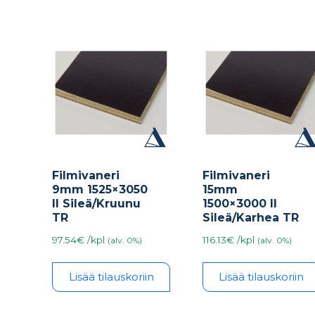
Filmivaneri
Filmivaneri
9mm 1525×3050
15mm
II Sileä/Kruunu
1500×3000 II
TR
Sileä/Karhea TR
97.54€ /kpl
116.13€ /kpl
(alv. 0%)
(alv. 0%)
Lisää tilauskoriin
Lisää tilauskoriin