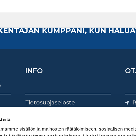
AKENTAJAN KUMPPANI, KUN HALUA
INFO
OT
Tietosuojaseloste
R
Yhteystiedot
Yliv
0
teitä
mamme sisällön ja mainosten räätälöimiseen, sosiaalisen medi