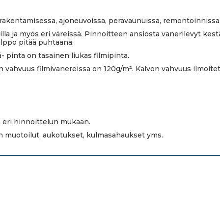
rakentamisessa, ajoneuvoissa, perävaunuissa, remontoinnissa, 
teilla ja myös eri väreissä. Pinnoitteen ansiosta vanerilevyt kes
elppo pitää puhtaana.
- pinta on tasainen liukas filmipinta.
n vahvuus filmivanereissa on 120g/m². Kalvon vahvuus ilmoitet
 eri hinnoittelun mukaan.
en muotoilut, aukotukset, kulmasahaukset yms.