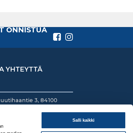
T ONNISTUA
A YHTEYTTÄ
uutihaantie 3, 84100
ieska
44 745 1700
Salli kaikki
an