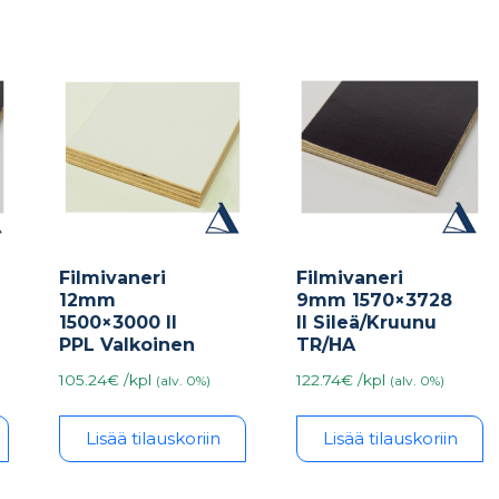
Filmivaneri
Filmivaneri
12mm
9mm 1570×3728
1500×3000 II
II Sileä/Kruunu
PPL Valkoinen
TR/HA
105.24€ /kpl
122.74€ /kpl
(alv. 0%)
(alv. 0%)
Lisää tilauskoriin
Lisää tilauskoriin