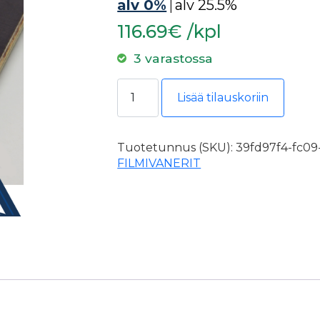
alv 0%
|
alv 25.5%
116.69€ /kpl
3 varastossa
Filmivaneri 9mm 1525x3650 II Sile
Lisää tilauskoriin
Tuotetunnus (SKU):
39fd97f4-fc09
FILMIVANERIT