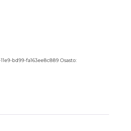
ä/Kruunu TR/HA 120/210 määrä
-11e9-bd99-fa163ee8c889
Osasto: