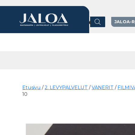
Products search
JALOA-
Päävalikko
Etusivu
/
2. LEVYPALVELUT
/
VANERIT
/
FILMI
10