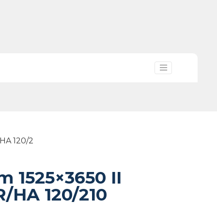
/HA 120/2
m 1525×3650 II
R/HA 120/210