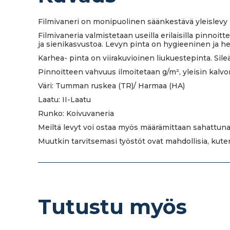
Filmivaneri on monipuolinen säänkestävä yleislevy 
Filmivaneria valmistetaan useilla erilaisilla pinnoit
ja sienikasvustoa. Levyn pinta on hygieeninen ja h
Karhea- pinta on viirakuvioinen liukuestepinta. Sileä
Pinnoitteen vahvuus ilmoitetaan g/m², yleisin kalvo
Väri: Tumman ruskea (TR)/ Harmaa (HA)
Laatu: II-Laatu
Runko: Koivuvaneria
Meiltä levyt voi ostaa myös määrämittaan sahattuna
Muutkin tarvitsemasi työstöt ovat mahdollisia, kut
Tutustu myös