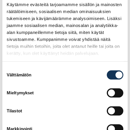
Käytämme evästeitä tarjoamamme sisällön ja mainosten
räätälöimiseen, sosiaalisen median ominaisuuksien
tukemiseen ja kävijämäärämme analysoimiseen. Lisäksi
Tutustu myös
jaamme sosiaalisen median, mainosalan ja analytiikka-
alan kumppaneillemme tietoja siitä, miten käytät
sivustoamme. Kumppanimme voivat yhdistää näitä
tietoja muihin tietoihin, joita olet antanut heille tai joita on
kerätty, kun olet käyttänyt heidän palvelujaan.
Suostumuksen
Välttämätön
valinta
Mieltymykset
Filmivaneri 15mm
Filmivaneri 9mm
Tilastot
1500×3000 II
1570×3728 II
Sileä/Karhea TR
Sileä/Kruunu TR/HA
Markkinointi