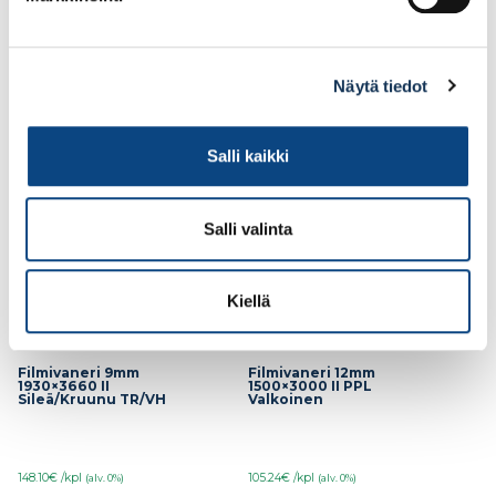
116.13€ /kpl
122.74€ /kpl
(alv. 0%)
(alv. 0%)
Lisää tilauskoriin
Lisää tilauskoriin
Näytä tiedot
Salli kaikki
Salli valinta
Kiellä
Filmivaneri 9mm
Filmivaneri 12mm
1930×3660 II
1500×3000 II PPL
Sileä/Kruunu TR/VH
Valkoinen
148.10€ /kpl
105.24€ /kpl
(alv. 0%)
(alv. 0%)