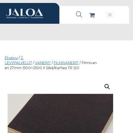
Products search
Päävalikko
Etusivu
/
2.
LEVYPALVELUT
/
VANERIT
/
FILMIVANERIT
/ Filmivan
eri 27mm 1500×2500 II Sileä/Karhea TR 120