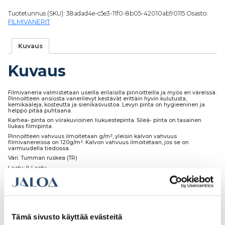
Tuotetunnus (SKU):
38adad4e-c5e3-11f0-8b05-42010ab90115
Osasto:
FILMIVANERIT
Kuvaus
Kuvaus
Filmivaneria valmistetaan useilla erilaisilla pinnoitteilla ja myös eri väreissä.
Pinnoitteen ansiosta vanerilevyt kestävät erittäin hyvin kulutusta,
kemikaaleja, kosteutta ja sienikasvustoa. Levyn pinta on hygieeninen ja
helppo pitää puhtaana.
Karhea- pinta on viirakuvioinen liukuestepinta. Sileä- pinta on tasainen
liukas filmipinta.
Pinnoitteen vahvuus ilmoitetaan g/m², yleisin kalvon vahvuus
filmivanereissa on 120g/m². Kalvon vahvuus ilmoitetaan, jos se on
varmuudella tiedossa.
Väri: Tumman ruskea (TR)
Laatu: II-Laatu
Runko: Koivuvaneria
Meiltä levyt voi ostaa myös määrämittaan sahattuna eri hinnoittelun
mukaan.
Muutkin tarvitsemasi työstöt ovat mahdollisia, kuten muotoilut, aukotukset,
kulmasahaukset yms.
Tämä sivusto käyttää evästeitä