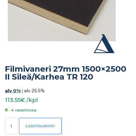
Filmivaneri 27mm 1500×2500
II Sileä/Karhea TR 120
alv 0%
|
alv 25.5%
113.55€ /kpl
4 varastossa
Filmivaneri 27mm 1500x2500 II Sileä/Karhea TR 120 määrä
Lisää tilauskoriin