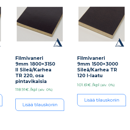
Filmivaneri
Filmivaneri
9mm 1800×3150
9mm 1500×3000
II Sileä/Karhea
Sileä/Karhea TR
TR 220, osa
120 I-laatu
pintavikaisia
101.61€ /kpl
(alv. 0%)
118.91€ /kpl
(alv. 0%)
Lisää tilauskoriin
Lisää tilauskoriin