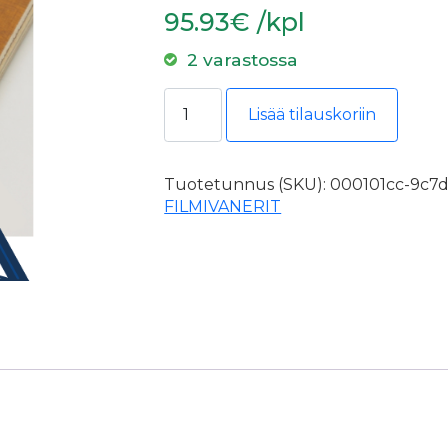
95.93€ /kpl
2 varastossa
Filmivaneri 9mm 1525x3000 II Sileä
Lisää tilauskoriin
Tuotetunnus (SKU):
000101cc-9c7d
FILMIVANERIT