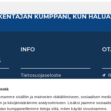
AKENTAJAN KUMPPANI, KUN HALUA
INFO
OT
Tietosuojaseloste
R
Yhteystiedot
Yliv
0
teitä
mamme sisällön ja mainosten räätälöimiseen, sosiaalisen medi
n ja kävijämäärämme analysoimiseen. Lisäksi jaamme sosiaali
alan kumppaneillemme tietoja siitä, miten käytät sivustoamme.