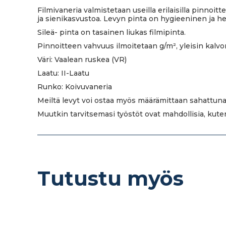
Filmivaneria valmistetaan useilla erilaisilla pinnoit
ja sienikasvustoa. Levyn pinta on hygieeninen ja h
Sileä- pinta on tasainen liukas filmipinta.
Pinnoitteen vahvuus ilmoitetaan g/m², yleisin kalvo
Väri: Vaalean ruskea (VR)
Laatu: II-Laatu
Runko: Koivuvaneria
Meiltä levyt voi ostaa myös määrämittaan sahattuna
Muutkin tarvitsemasi työstöt ovat mahdollisia, kut
Tutustu myös