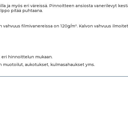
teilla ja myös eri väreissä. Pinnoitteen ansiosta vanerilevyt kes
elppo pitää puhtaana.
n vahvuus filmivanereissa on 120g/m². Kalvon vahvuus ilmoitet
 eri hinnoittelun mukaan.
en muotoilut, aukotukset, kulmasahaukset yms.