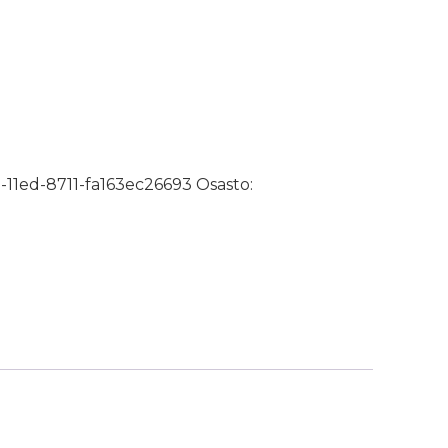
/Sileä VR määrä
-11ed-8711-fa163ec26693
Osasto: