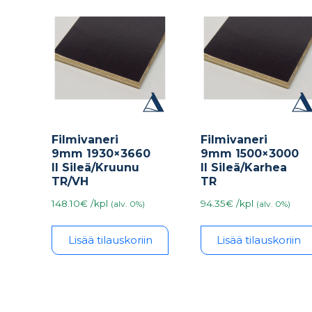
Filmivaneri
Filmivaneri
9mm 1930×3660
9mm 1500×3000
II Sileä/Kruunu
II Sileä/Karhea
TR/VH
TR
148.10€ /kpl
94.35€ /kpl
(alv. 0%)
(alv. 0%)
Lisää tilauskoriin
Lisää tilauskoriin