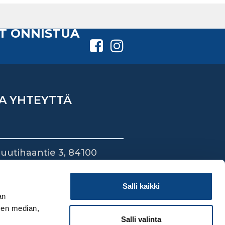
T ONNISTUA
A YHTEYTTÄ
uutihaantie 3, 84100
ieska
44 745 1700
Salli kaikki
an
sen median,
Salli valinta