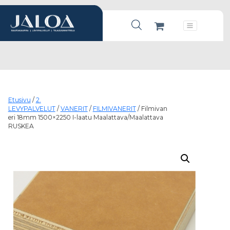
Products search
Päävalikko
Etusivu
/
2.
LEVYPALVELUT
/
VANERIT
/
FILMIVANERIT
/ Filmivan
eri 18mm 1500×2250 I-laatu Maalattava/Maalattava
RUSKEA