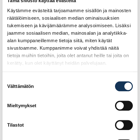
Tämä sivusto käyttää evästeitä
kulmasahaukset yms.
Käytämme evästeitä tarjoamamme sisällön ja mainosten
räätälöimiseen, sosiaalisen median ominaisuuksien
tukemiseen ja kävijämäärämme analysoimiseen. Lisäksi
jaamme sosiaalisen median, mainosalan ja analytiikka-
Tutustu myös
alan kumppaneillemme tietoja siitä, miten käytät
sivustoamme. Kumppanimme voivat yhdistää näitä
tietoja muihin tietoihin, joita olet antanut heille tai joita on
kerätty, kun olet käyttänyt heidän palvelujaan.
Suostumuksen
Välttämätön
valinta
Mieltymykset
Tilastot
Filmivaneri 12mm
Filmivaneri 6,5mm
1560×2530 II
1500×3000 II Sileä/Sileä
Sileä/Kruunu TR
KE/TR