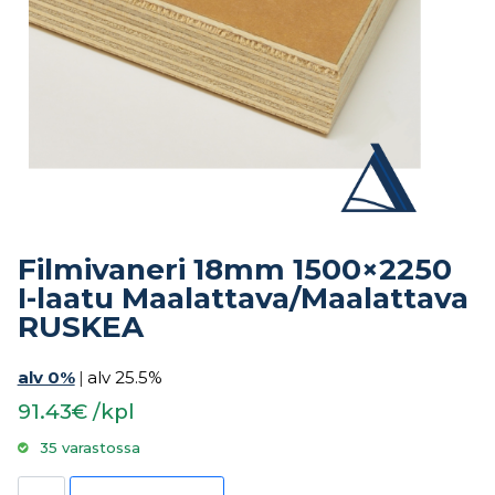
Filmivaneri 18mm 1500×2250
I-laatu Maalattava/Maalattava
RUSKEA
alv 0%
|
alv 25.5%
91.43€ /kpl
35 varastossa
Filmivaneri 18mm 1500x2250 I-laatu Maalattava/Maalattava RUSKEA mä