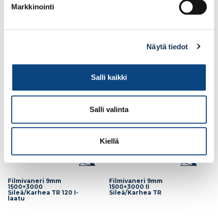
Markkinointi
92.34€ /kpl
79.84€ /kpl
(alv. 0%)
(alv. 0%)
Näytä tiedot
Lisää tilauskoriin
Lisää tilauskoriin
Salli kaikki
Salli valinta
Kiellä
Filmivaneri 9mm
Filmivaneri 9mm
1500×3000
1500×3000 II
Sileä/Karhea TR 120 I-
Sileä/Karhea TR
laatu