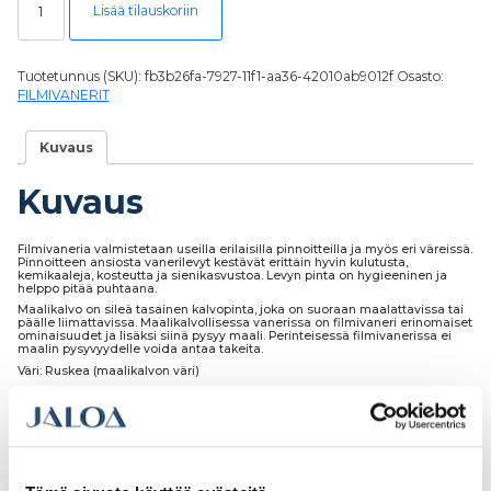
Lisää tilauskoriin
Tuotetunnus (SKU):
fb3b26fa-7927-11f1-aa36-42010ab9012f
Osasto:
FILMIVANERIT
Kuvaus
Kuvaus
Filmivaneria valmistetaan useilla erilaisilla pinnoitteilla ja myös eri väreissä.
Pinnoitteen ansiosta vanerilevyt kestävät erittäin hyvin kulutusta,
kemikaaleja, kosteutta ja sienikasvustoa. Levyn pinta on hygieeninen ja
helppo pitää puhtaana.
Maalikalvo on sileä tasainen kalvopinta, joka on suoraan maalattavissa tai
päälle liimattavissa. Maalikalvollisessa vanerissa on filmivaneri erinomaiset
ominaisuudet ja lisäksi siinä pysyy maali. Perinteisessä filmivanerissa ei
maalin pysyvyydelle voida antaa takeita.
Väri: Ruskea (maalikalvon väri)
Laatu: Tuote on I-laatuinen, mutta erätuotteena myydään II-Laadun
hinnalla.
Runko: Koivuvaneria
Meiltä levyt voi ostaa myös määrämittaan sahattuna eri hinnoittelun
mukaan.
Muutkin tarvitsemasi työstöt ovat mahdollisia, kuten muotoilut, aukotukset,