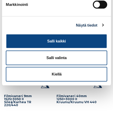
osa pintavikaisia
Markkinointi
94.35€ /kpl
118.91€ /kpl
(alv. 0%)
(alv. 0%)
Näytä tiedot
Lisää tilauskoriin
Lisää tilauskoriin
Salli kaikki
Salli valinta
Kiellä
Filmivaneri 40mm
Filmivaneri 9mm
1250×3000 II
1525×3050 II
Kruunu/Kruunu VH 440
Sileä/Karhea TR
220/440