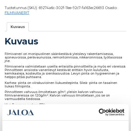
Tuotetunnus (SKU):
69274a6c-302f-11ee-92c7-fa163ec26693
Osasto:
FILMIVANERIT
Kuvaus
Kuvaus
Filmivaneri on monipuolinen säänkestävä yleislevy rakentamisessa,
ajoneuvoissa, perävaunuissa, remontoinnissa, nikkaroinnissa, työtasoissa
jne.
Filmivaneria valmistetaan useilla erilaisilla pinnoitteilla ja myös eri väreissä.
Pinnoitteen ansiosta vanerilevyt kestävät erittäin hyvin kulutusta,
kemikaaleja, kosteutta ja sienikasvustoa. Levyn pinta on hygieeninen ja
helppo pitää puhtaana.
Karhea- pinta on viirakuvioinen liukuestepinta. Sileä- pinta on tasainen
liukas filmipinta.
Pinnoitteen vahvuus ilmoitetaan g/m², yleisin kalvon vahvuus
filmivanereissa on 120g/m². Kalvon vahvuus ilmoitetaan, jos se on
varmuudella tiedossa.
Väri: Tumman ruskea (TR)
Laatu: II-Laatu
Runko: Koivuvaneria
Meiltä levyt voi ostaa myös määrämittaan sahattuna eri hinnoittelun
mukaan.