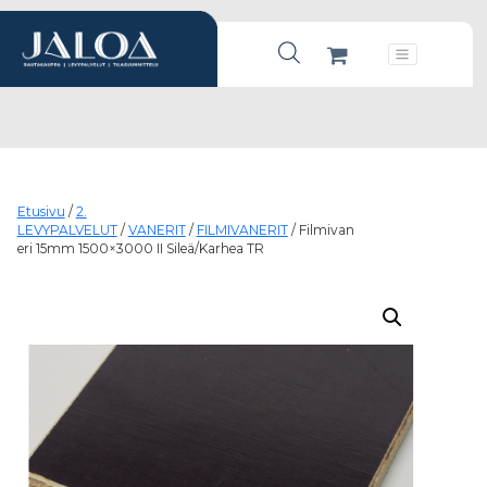
Products search
Päävalikko
Etusivu
/
2.
LEVYPALVELUT
/
VANERIT
/
FILMIVANERIT
/ Filmivan
eri 15mm 1500×3000 II Sileä/Karhea TR