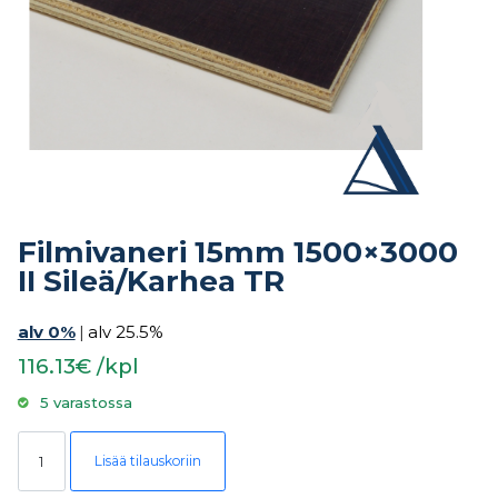
Filmivaneri 15mm 1500×3000
II Sileä/Karhea TR
alv 0%
|
alv 25.5%
116.13€ /kpl
5 varastossa
Filmivaneri 15mm 1500x3000 II Sileä/Karhea TR määrä
Lisää tilauskoriin