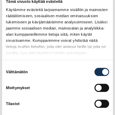
Muutkin tarvitsemasi työstöt ovat mahdollisia, kuten muotoilut, aukotukset,
Tämä sivusto käyttää evästeitä
kulmasahaukset yms.
Käytämme evästeitä tarjoamamme sisällön ja mainosten
räätälöimiseen, sosiaalisen median ominaisuuksien
tukemiseen ja kävijämäärämme analysoimiseen. Lisäksi
jaamme sosiaalisen median, mainosalan ja analytiikka-
Tutustu myös
alan kumppaneillemme tietoja siitä, miten käytät
sivustoamme. Kumppanimme voivat yhdistää näitä
tietoja muihin tietoihin, joita olet antanut heille tai joita on
kerätty, kun olet käyttänyt heidän palvelujaan.
Suostumuksen
Välttämätön
valinta
Mieltymykset
Tilastot
Filmivaneri 9mm
Filmivaneri 9mm
1250×3600 II
1800×3150 II
Sileä/Karhea TR 120
Sileä/Karhea TR 220,