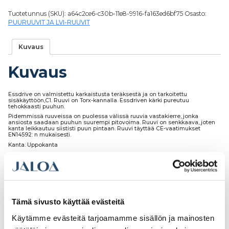
Tuotetunnus (SKU):
a64c2ce6-c30b-11e8-9916-fa163ed6bf75
Osasto:
PUURUUVIT JA LVI-RUUVIT
Kuvaus
Kuvaus
Essdrive on valmistettu karkaistusta teräksestä ja on tarkoitettu
sisäkäyttöön,C1. Ruuvi on Torx-kannalla. Essdriven kärki pureutuu
tehokkaasti puuhun.
Pidemmissä ruuveissa on puolessa välissä ruuvia vastakierre, jonka
ansiosta saadaan puuhun suurempi pitovoima. Ruuvi on senkkaava, joten
kanta leikkautuu siististi puun pintaan. Ruuvi täyttää CE-vaatimukset
EN14592: n mukaisesti.
Kanta: Uppokanta
Korroosioluokka: C1, sisäkäyttöön
Materiaalin kiinnittämiseen: Puu
Pintakäsittely: Kiiltosinkitty
Tämä sivusto käyttää evästeitä
Käytämme evästeitä tarjoamamme sisällön ja mainosten