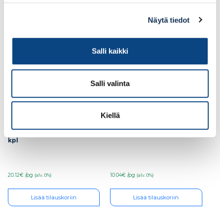
Näytä tiedot
Salli kaikki
Salli valinta
Kiellä
ESSVE Puuruuvi
ESSVE Puuruuvi C1
Essdrive C4 5,0×120, 100
4,0×45, 200 kpl
kpl
20.12€ /pg
10.04€ /pg
(alv. 0%)
(alv. 0%)
Lisää tilauskoriin
Lisää tilauskoriin