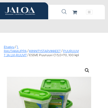
Products search
Päävalikko
Etusivu
/
1.
RAUTAKAUPPA
/
KIINNITYSTARVIKKEET
/
PUURUUVI
T JA LVI-RUUVIT
/ ESSVE Puuruuvi C1 5,0×70, 100 kpl