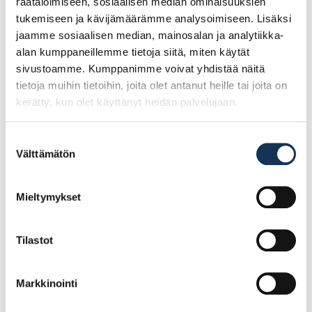
Tutustu myös
räätälöimiseen, sosiaalisen median ominaisuuksien
tukemiseen ja kävijämäärämme analysoimiseen. Lisäksi
jaamme sosiaalisen median, mainosalan ja analytiikka-
alan kumppaneillemme tietoja siitä, miten käytät
sivustoamme. Kumppanimme voivat yhdistää näitä
tietoja muihin tietoihin, joita olet antanut heille tai joita on
kerätty, kun olet käyttänyt heidän palvelujaan.
Suostumuksen
Välttämätön
valinta
Mieltymykset
ESSVE Puuruuvi C1
ESSVE Puuruuvi C1
5,0×90, 100 kpl
4,0×30, 200 kpl
Tilastot
12.06€ /pg
8.02€ /pg
(alv. 0%)
(alv. 0%)
Markkinointi
Lisää tilauskoriin
Lisää tilauskoriin