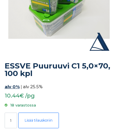
ESSVE Puuruuvi C1 5,0×70,
100 kpl
alv 0%
|
alv 25.5%
10.44€ /pg
18 varastossa
ESSVE Puuruuvi C1 5,0x70, 100 kpl määrä
Lisää tilauskoriin