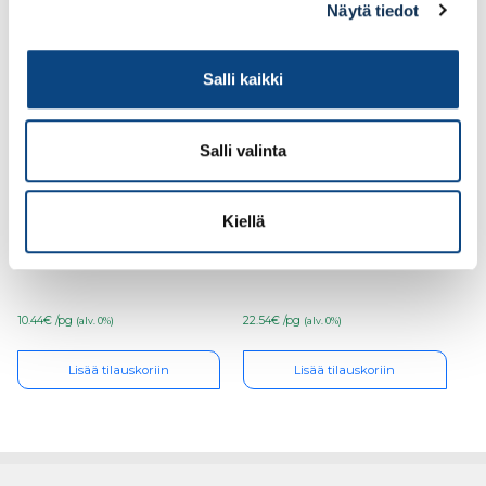
Näytä tiedot
Salli kaikki
Salli valinta
ESSVE Puuruuvi C1
ESSVE Puuruuvi C1
Kiellä
4,0×50, 200 kpl
6,0×120, 100 kpl
10.44€ /pg
22.54€ /pg
(alv. 0%)
(alv. 0%)
Lisää tilauskoriin
Lisää tilauskoriin