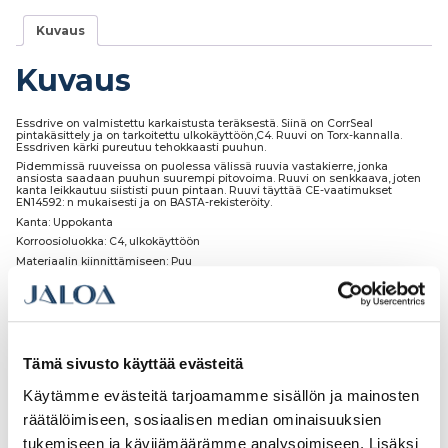
Kuvaus
Kuvaus
Essdrive on valmistettu karkaistusta teräksestä. Siinä on CorrSeal
pintakäsittely ja on tarkoitettu ulkokäyttöön,C4. Ruuvi on Torx-kannalla.
Essdriven kärki pureutuu tehokkaasti puuhun.
Pidemmissä ruuveissa on puolessa välissä ruuvia vastakierre, jonka
ansiosta saadaan puuhun suurempi pitovoima. Ruuvi on senkkaava, joten
kanta leikkautuu siististi puun pintaan. Ruuvi täyttää CE-vaatimukset
EN14592: n mukaisesti ja on BASTA-rekisteröity.
Kanta: Uppokanta
Korroosioluokka: C4, ulkokäyttöön
Materiaalin kiinnittämiseen: Puu
Pintakäsittely: Corrseal
Tämä sivusto käyttää evästeitä
Tutustu myös
Käytämme evästeitä tarjoamamme sisällön ja mainosten
räätälöimiseen, sosiaalisen median ominaisuuksien
tukemiseen ja kävijämäärämme analysoimiseen. Lisäksi