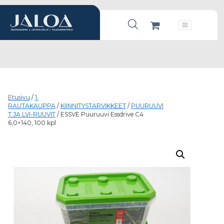
Products search
Päävalikko
Etusivu
/
1.
RAUTAKAUPPA
/
KIINNITYSTARVIKKEET
/
PUURUUVI
T JA LVI-RUUVIT
/ ESSVE Puuruuvi Essdrive C4
6,0×140, 100 kpl