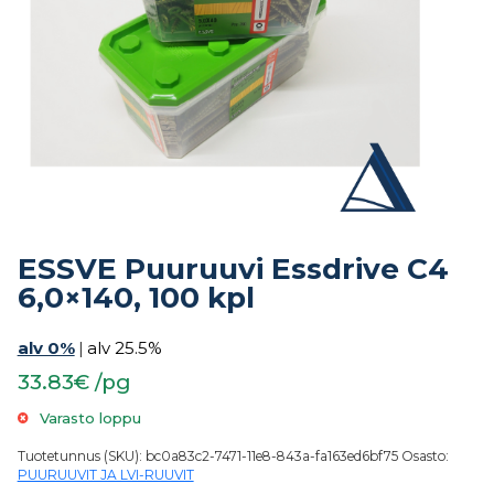
ESSVE Puuruuvi Essdrive C4
6,0×140, 100 kpl
alv 0%
|
alv 25.5%
33.83€ /pg
Varasto loppu
Tuotetunnus (SKU):
bc0a83c2-7471-11e8-843a-fa163ed6bf75
Osasto:
PUURUUVIT JA LVI-RUUVIT