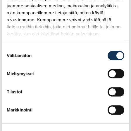
jaamme sosiaalisen median, mainosalan ja analytiikka-
alan kumppaneillemme tietoja siitä, miten käytät
sivustoamme. Kumppanimme voivat yhdistää näitä
tietoja muihin tietoihin, joita olet antanut heille tai joita on
kerätty, kun olet käyttänyt heidän palvelujaan.
Suostumuksen
Välttämätön
valinta
ESSVE Puuruuvi C1
ESSVE Puuruuvi
Mieltymykset
5,0×30, 200 kpl
Essdrive C4 6,0×100,
100 kpl
Tilastot
10.44€ /pg
20.12€ /pg
(alv. 0%)
(alv. 0%)
Markkinointi
Lisää tilauskoriin
Lisää tilauskoriin