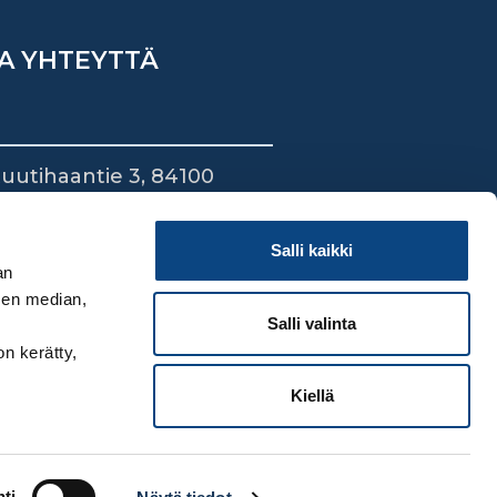
A YHTEYTTÄ
uutihaantie 3, 84100
ieska
44 745 1700
Salli kaikki
an
sen median,
Salli valinta
on kerätty,
Kiellä
ti