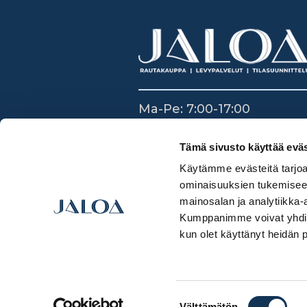
Ma-Pe: 7:00-17:00
La: 8:30-14:00
Su: Suljettu
Tämä sivusto käyttää eväs
Käytämme evästeitä tarjoa
ominaisuuksien tukemisee
mainosalan ja analytiikka-
Kumppanimme voivat yhdistää 
kun olet käyttänyt heidän 
Suostumuksen
Välttämätön