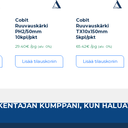
Cobit
Cobit
Ruuvauskärki
Ruuvauskärki
PH2/50mm
TX10x150mm
10kpl/pkt
5kpl/pkt
29.40€ /pg
65.42€ /pg
(alv. 0%)
(alv. 0%)
Lisää tilauskoriin
Lisää tilauskoriin
AKENTAJAN KUMPPANI, KUN HALUA