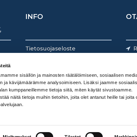
INFO
OT
Tietosuojaseloste
R
Yhteystiedot
Yliv
0
teitä
mamme sisällön ja mainosten räätälöimiseen, sosiaalisen medi
n ja kävijämäärämme analysoimiseen. Lisäksi jaamme sosiaali
alan kumppaneillemme tietoja siitä, miten käytät sivustoamme.
näitä tietoja muihin tietoihin, joita olet antanut heille tai joita 
palvelujaan.
Mieltymykset
Tilastot
Markkinoin