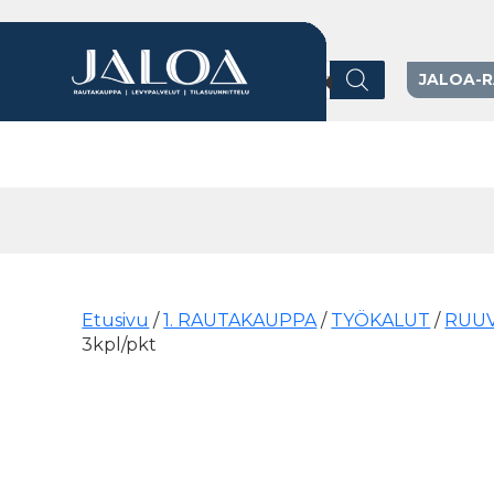
Products search
JALOA-
Päävalikko
Etusivu
/
1. RAUTAKAUPPA
/
TYÖKALUT
/
RUUV
3kpl/pkt