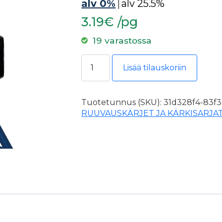
alv 0%
|
alv 25.5%
3.19€ /pg
19 varastossa
Cobit Ruuvauskärki TX25x25mm 3k
Lisää tilauskoriin
Tuotetunnus (SKU):
31d328f4-83f3
RUUVAUSKÄRJET JA KÄRKISARJA