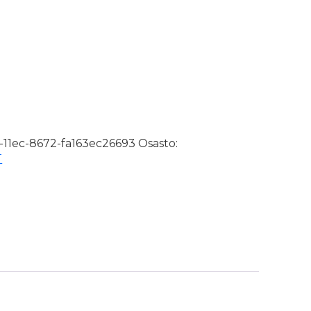
pl/pkt määrä
-11ec-8672-fa163ec26693
Osasto:
T