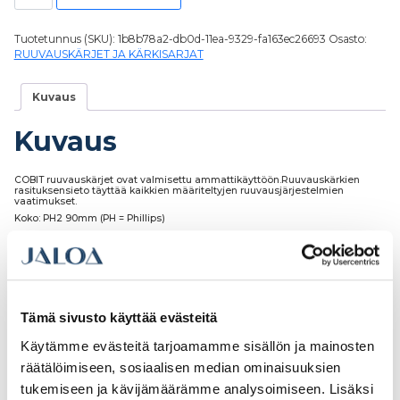
Tuotetunnus (SKU):
1b8b78a2-db0d-11ea-9329-fa163ec26693
Osasto:
RUUVAUSKÄRJET JA KÄRKISARJAT
Kuvaus
Kuvaus
COBIT ruuvauskärjet ovat valmisettu ammattikäyttöön.Ruuvauskärkien
rasituksensieto täyttää kaikkien määriteltyjen ruuvausjärjestelmien
vaatimukset.
Koko: PH2 90mm (PH = Phillips)
Paketissa: 5kpl
Tämä sivusto käyttää evästeitä
Tutustu myös
Käytämme evästeitä tarjoamamme sisällön ja mainosten
räätälöimiseen, sosiaalisen median ominaisuuksien
tukemiseen ja kävijämäärämme analysoimiseen. Lisäksi