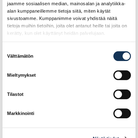
jaamme sosiaalisen median, mainosalan ja analytiikka-
alan kumppaneillemme tietoja siitä, miten käytät
sivustoamme. Kumppanimme voivat yhdistää näitä
tietoja muihin tietoihin, joita olet antanut heille tai joita on
kerätty, kun olet käyttänyt heidän palvelujaan.
Suostumuksen
Välttämätön
valinta
Cobit Ruuvauskärki
Cobit Ruuvauskärki
TX10x90mm 5kpl/pkt
PH3/90mm 5kpl/pkt
Mieltymykset
Tilastot
35.78€ /pg
28.76€ /pg
(alv. 0%)
(alv. 0%)
Markkinointi
Lisää tilauskoriin
Lisää tilauskoriin