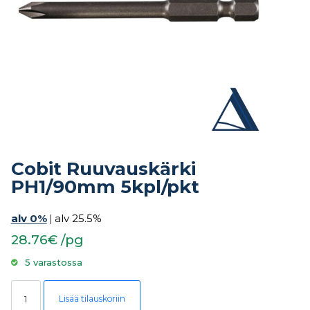
Cobit Ruuvauskärki
PH1/90mm 5kpl/pkt
alv 0%
|
alv 25.5%
28.76€ /pg
5 varastossa
Cobit Ruuvauskärki PH1/90mm 5kpl/pkt määrä
Lisää tilauskoriin