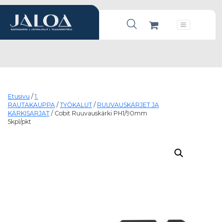
Products search
Päävalikko
Etusivu
/
1.
RAUTAKAUPPA
/
TYÖKALUT
/
RUUVAUSKÄRJET JA
KÄRKISARJAT
/ Cobit Ruuvauskärki PH1/90mm
5kpl/pkt