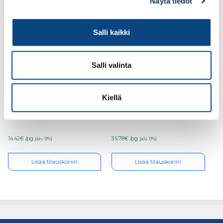
Näytä tiedot
Salli kaikki
Salli valinta
Cobit Ruuvauskärki
Cobit Ruuvauskärki
Kiellä
TX25x25mm 10kpl/pkt
TX20x90mm 5kpl/pkt
14.42€ /pg
35.78€ /pg
(alv. 0%)
(alv. 0%)
Lisää tilauskoriin
Lisää tilauskoriin